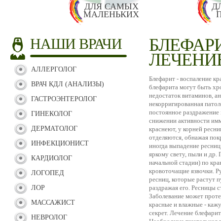
ДЛЯ САМЫХ
Д
МАЛЕНЬКИХ
БЛЕФАР
НАШИ ВРАЧИ
ЛЕЧЕНИ
АЛЛЕРГОЛОГ
Блефарит - воспаление к
ВРАЧ КДЛ (АНАЛИЗЫ)
блефарита могут быть хр
недостаток витаминов, ан
ГАСТРОЭНТЕРОЛОГ
некорригированная патоло
постоянное раздражение г
ГИНЕКОЛОГ
снижении активности имму
ДЕРМАТОЛОГ
краснеют, у корней ресн
отделяются, обнажая пок
ИНФЕКЦИОНИСТ
иногда выпадение ресниц.
яркому свету, пыли и др.
КАРДИОЛОГ
начальной стадии) по кр
кровоточащие язвочки. Р
ЛОГОПЕД
ресниц, которые растут п
ЛОР
раздражая его. Ресницы с
Заболевание может протек
МАССАЖИСТ
красные и влажные - каж
секрет. Лечение блефари
НЕВРОЛОГ