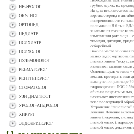
Необходима тщательная г
грубых корках их предва
НЕФРОЛОГ
На края век наносится па
кортикостероид и антибио
ОКУЛИСТ
непереносимости гентамиц
ОРТОПЕД
полимиксин В 6 тыс. ЕД/г
закапывают глазные капли
ПЕДИАТР
изъязвлении роговицы – с
тимидин, цитидин, уридин,
ПСИХИАТР
себорейный
Важное место занимает ги
ПСИХОЛОГ
мазью гидрокортизона (г
ПУЛЬМОНОЛОГ
глазных капель “искусств
назначают глазные капли 
РЕВМАТОЛОГ
Основная цель лечения –
веками: протирать веки 
РЕНТГЕНОЛОГ
шампуне или растворе 70
гидрокортизон-ПОС 2,5%,
СТОМАТОЛОГ
обильно покрыты мазью, 
УЗИ ДИАГНОСТ
назначают инстилляции гл
век с последующей обрабо
УРОЛОГ-АНДРОЛОГ
Устранение “виновного” 
лечения. Лечение включа
ХИРУРГ
капель (лекролин, аломид
глазной мазью (гидрокор
ЭНДОКРИНОЛОГ
глазной мазью декса-гент