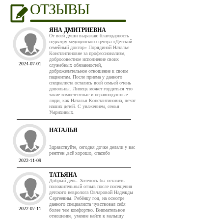
ОТЗЫВЫ
ЯНА ДМИТРИЕВНА
От всей души выражаю благодарность
педиатру медицинского центра «Детский
семейный доктор» Порядиной Наталье
Константиновне за профессионализм,
добросовестное исполнение своих
2024-07-01
служебных обязанностей,
доброжелательное отношение к своим
пациентам. После приема у данного
специалиста остались всей семьей очень
довольны. Липецк может гордиться что
такие компетентные и неравнодушные
люди, как Наталья Константиновна, лечат
наших детей. С уважением, семья
Умрихиных.
НАТАЛЬЯ
Здравствуйте, сегодня дочке делали у вас
рентген ,всё хорошо, спасибо
2022-11-09
ТАТЬЯНА
Добрый день. Хотелось бы оставить
положительный отзыв после посещения
детского невролога Овчаровой Надежды
Сергеевны. Ребёнку год, на осмотре
данного специалиста чувствовал себя
2022-07-11
более чем комфортно. Внимательное
отношение, умение найти к малышу