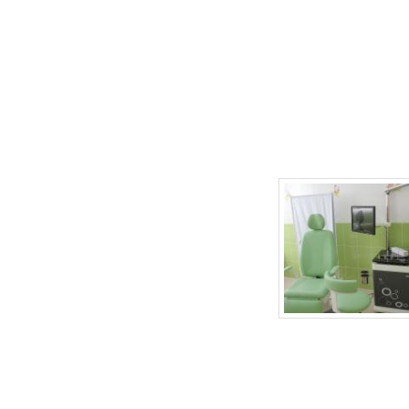
г.Липецк, ул. Неделина, д.20
т.
(4742) 50-30-03
,
50-35-03
e-mail: babydoctor48@mail.ru
Продвижение сайта