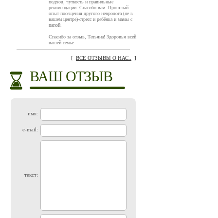
подход, чуткость и правильные
рекомендации. Спасибо вам. Прошлый
опыт посещения другого невролога (не в
вашем центре)-стресс и ребёнка и мамы с
папой.
Спасибо за отзыв, Татьяна! Здоровья всей
вашей семье
[
ВСЕ ОТЗЫВЫ О НАС..
]
ВАШ ОТЗЫВ
имя:
e-mail:
текст: