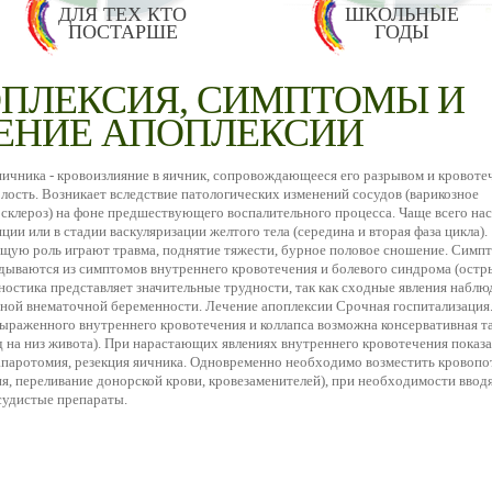
ДЛЯ ТЕХ КТО
ШКОЛЬНЫЕ
ПОСТАРШЕ
ГОДЫ
ПЛЕКСИЯ, СИМПТОМЫ И
ЕНИЕ АПОПЛЕКСИИ
яичника - кровоизлияние в яичник, сопровождающееся его разрывом и кровоте
ость. Возникает вследствие патологических изменений сосудов (варикозное
склероз) на фоне предшествующего воспалительного процесса. Чаще всего нас
ции или в стадии васкуляризации желтого тела (середина и вторая фаза цикла).
ую роль играют травма, поднятие тяжести, бурное половое сношение. Симп
адываются из симптомов внутреннего кровотечения и болевого синдрома (остр
ностика представляет значительные трудности, так как сходные явления набл
ной внематочной беременности. Лечение апоплексии Срочная госпитализация
ыраженного внутреннего кровотечения и коллапса возможна консервативная т
д на низ живота). При нарастающих явлениях внутреннего кровотечения показ
лапаротомия, резекция яичника. Одновременно необходимо возместить кровоп
я, переливание донорской крови, кровезаменителей), при необходимости ввод
судистые препараты.