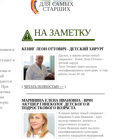
ДЛЯ САМЫХ
СТАРШИХ
НА ЗАМЕТКУ
КЕНИГ ЛЕОН ОТТОВИЧ - ДЕТСКИЙ ХИРУРГ
чением в
Друзья, в нашем центре новый
специалист - Кениг Леон Оттович -
тупает в
детский хирург.
Леон Оттович имеет высшую
томы и
квалификационную категорию и стаж
работы более 40 лет.
ый
юдаются
. При
[
ЧИТАТЬ ПОЛНОСТЬЮ >>
]
актика
ана
МАРИНИНА ЕЛЕНА ИВАНОВНА - ВРАЧ
отерю
АКУШЕР ГИНЕКОЛОГ ДЕТСКОГО И
ят
ПОДРОСТКОВОГО ВОЗРАСТА
В нашем центре новый специалист -
Маринина Елена Ивановна - врач
акушер-гинеколог детского и
подросткового возраста.
Елена Ивановна имеет высшую
квалификационную категорию,
является кандидатом медицинский