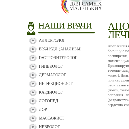
ДЛЯ САМЫХ
МАЛЕНЬКИХ
АПО
НАШИ ВРАЧИ
ЛЕЧ
АЛЛЕРГОЛОГ
Апоплексия 
ВРАЧ КДЛ (АНАЛИЗЫ)
брюшную пол
расширение, 
ГАСТРОЭНТЕРОЛОГ
момент овуля
Провоцирующ
ГИНЕКОЛОГ
течение скл
ДЕРМАТОЛОГ
живот). Диаг
при нарушен
ИНФЕКЦИОНИСТ
отсутствии в
(покой, холо
КАРДИОЛОГ
операция - 
(ретрансфузи
ЛОГОПЕД
сердечно-со
ЛОР
МАССАЖИСТ
НЕВРОЛОГ