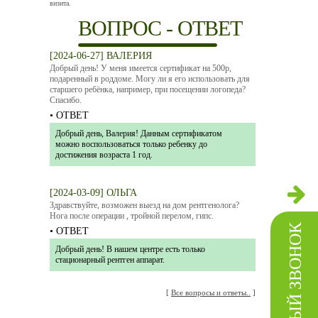
визита.
ВОПРОС - ОТВЕТ
[2024-06-27] ВАЛЕРИЯ
Добрый день! У меня имеется сертификат на 500р,
подаренный в роддоме. Могу ли я его использовать для
старшего ребёнка, например, при посещении логопеда?
Спасибо.
• ОТВЕТ
Добрый день, Валерия! Данным сертификатом
можно воспользоваться только ребенку до
достижения возраста 1 год.
[2024-03-09] ОЛЬГА
Здравствуйте, возможен выезд на дом рентгенолога?
Нога после операции , тройной перелом, гипс.
ОБРАТНЫЙ ЗВОНОК
• ОТВЕТ
Добрый день! В нашем центре есть только
стационарный рентген аппарат.
[
Все вопросы и ответы..
]