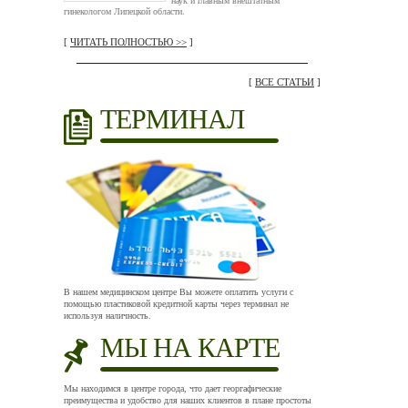
наук и главным внештатным
гинекологом Липецкой области.
[
ЧИТАТЬ ПОЛНОСТЬЮ >>
]
[
ВСЕ СТАТЬИ
]
ТЕРМИНАЛ
В нашем медицинском центре Вы можете оплатить услуги с
помощью пластиковой кредитной карты через терминал не
используя наличность.
МЫ НА КАРТЕ
Мы находимся в центре города, что дает георгафические
преимущества и удобство для наших клиентов в плане простоты