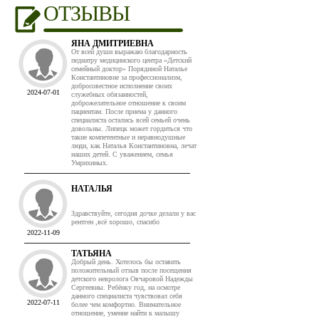
ОТЗЫВЫ
ЯНА ДМИТРИЕВНА
От всей души выражаю благодарность
педиатру медицинского центра «Детский
семейный доктор» Порядиной Наталье
Константиновне за профессионализм,
добросовестное исполнение своих
2024-07-01
служебных обязанностей,
доброжелательное отношение к своим
пациентам. После приема у данного
специалиста остались всей семьей очень
довольны. Липецк может гордиться что
такие компетентные и неравнодушные
люди, как Наталья Константиновна, лечат
наших детей. С уважением, семья
Умрихиных.
НАТАЛЬЯ
Здравствуйте, сегодня дочке делали у вас
рентген ,всё хорошо, спасибо
2022-11-09
ТАТЬЯНА
Добрый день. Хотелось бы оставить
положительный отзыв после посещения
детского невролога Овчаровой Надежды
Сергеевны. Ребёнку год, на осмотре
данного специалиста чувствовал себя
2022-07-11
более чем комфортно. Внимательное
отношение, умение найти к малышу