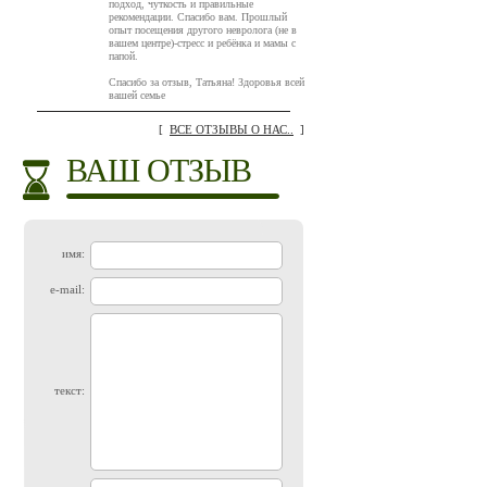
подход, чуткость и правильные
рекомендации. Спасибо вам. Прошлый
опыт посещения другого невролога (не в
вашем центре)-стресс и ребёнка и мамы с
папой.
Спасибо за отзыв, Татьяна! Здоровья всей
вашей семье
[
ВСЕ ОТЗЫВЫ О НАС..
]
ВАШ ОТЗЫВ
имя:
e-mail:
текст: