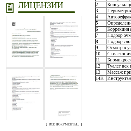
ЛИЦЕНЗИИ
2
Консультац
3
Периметри
4
Авторефракт
5
Определен
6
Коррекция 
7
Подбор очк
8
Подбор сло
9
Осмотр в у
10
Скиаскопи
11
Биомикрос
12
Туалет век
13
Массаж при
14K
Инструктаж
[
ВСЕ ДОКУМЕНТЫ..
]