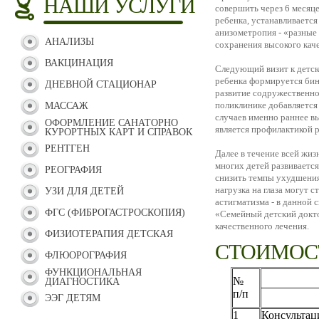
НАШИ УСЛУГИ
совершить через 6 месяцев
ребенка, устанавливается
анизометропия - «разные 
АНАЛИЗЫ
сохранения высокого каче
ВАКЦИНАЦИЯ
Следующий визит к детско
ребенка формируется бин
ДНЕВНОЙ СТАЦИОНАР
развитие содружественно
поликлинике добавляется
МАССАЖ
случаев именно раннее в
ОФОРМЛЕНИЕ САНАТОРНО
является профилактикой р
КУРОРТНЫХ КАРТ И СПРАВОК
РЕНТГЕН
Далее в течение всей жи
многих детей развиваетс
РЕОГРАФИЯ
снизить темпы ухудшения
нагрузка на глаза могут 
УЗИ ДЛЯ ДЕТЕЙ
астигматизма - в данной
ФГС (ФИБРОГАСТРОСКОПИЯ)
«Семейный детский докт
качественного лечения.
ФИЗИОТЕРАПИЯ ДЕТСКАЯ
СТОИМОСТ
ФЛЮОРОГРАФИЯ
ФУНКЦИОНАЛЬНАЯ
№
ДИАГНОСТИКА
п/п
ЭЭГ ДЕТЯМ
1
Консультац