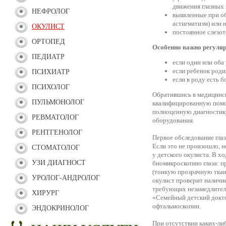
движения глазных 
НЕФРОЛОГ
выявленные при об
астигматизм) или 
ОКУЛИСТ
постоянное слезот
ОРТОПЕД
Особенно важно регуляр
ПЕДИАТР
если один или оба
если ребенок род
ПСИХИАТР
если в роду есть 
ПСИХОЛОГ
Обратившись в медицинс
ПУЛЬМОНОЛОГ
квалифицированную помо
полноценную диагностику
РЕВМАТОЛОГ
оборудования.
РЕНТГЕНОЛОГ
Первое обследование глаз
Если это не произошло, 
СТОМАТОЛОГ
у детского окулиста. В х
УЗИ ДИАГНОСТ
биомикроскопию глаза: пр
(тонкую прозрачную ткан
УРОЛОГ-АНДРОЛОГ
окулист проверит наличие 
требующих незамедлитель
ХИРУРГ
«Семейный детский докто
офтальмоскопии.
ЭНДОКРИНОЛОГ
При отсутствии каких-ли