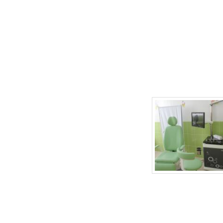
г.Липецк, ул. Неделина, д.20
т.
(4742) 50-30-03
,
50-35-03
e-mail: babydoctor48@mail.ru
Продвижение сайта