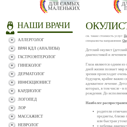
ДЛЯ САМЫХ
Д
МАЛЕНЬКИХ
ОКУЛИС
НАШИ ВРАЧИ
см. также стоимость услуг:
Це
АЛЛЕРГОЛОГ
специалисты направления:
Ок
ВРАЧ КДЛ (АНАЛИЗЫ)
Детский окулист (детский
диагностикой и лечением 
ГАСТРОЭНТЕРОЛОГ
Глаза являются одним из
ГИНЕКОЛОГ
дней жизни познает мир 
ДЕРМАТОЛОГ
зрения происходит очень
будущем, крайне важно с
ИНФЕКЦИОНИСТ
адекватное лечение. Детс
которых, в том числе - в
КАРДИОЛОГ
рождения. До исполнения 
ЛОГОПЕД
Наиболее распространен
ЛОР
родители отмечают
предметы, близко 
МАССАЖИСТ
или быстрая утомл
НЕВРОЛОГ
у ребенка диагнос