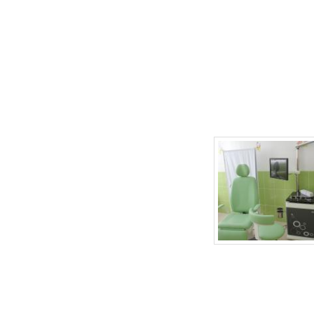
г.Липецк, ул. Неделина, д.20
т.
(4742) 50-30-03
,
50-35-03
e-mail: babydoctor48@mail.ru
Продвижение сайта