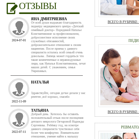
ОТЗЫВЫ
ЯНА ДМИТРИЕВНА
ВСЕГО В РУБРИКЕ: 
От всей души выражаю благодарность
педиатру медицинского центра «Детский
семейный доктор» Порядиной Наталье
Константиновне за профессионализм,
добросовестное исполнение своих
2024-07-01
ПЕДИ
служебных обязанностей,
доброжелательное отношение к своим
пациентам. После приема у данного
специалиста остались всей семьей очень
довольны. Липецк может гордиться что
такие компетентные и неравнодушные
люди, как Наталья Константиновна, лечат
наших детей. С уважением, семья
Умрихиных.
НАТАЛЬЯ
Здравствуйте, сегодня дочке делали у вас
рентген ,всё хорошо, спасибо
2022-11-09
ТАТЬЯНА
ВСЕГО В РУБРИКЕ: 
Добрый день. Хотелось бы оставить
положительный отзыв после посещения
детского невролога Овчаровой Надежды
Сергеевны. Ребёнку год, на осмотре
РЕВМАТО
данного специалиста чувствовал себя
2022-07-11
более чем комфортно. Внимательное
отношение, умение найти к малышу