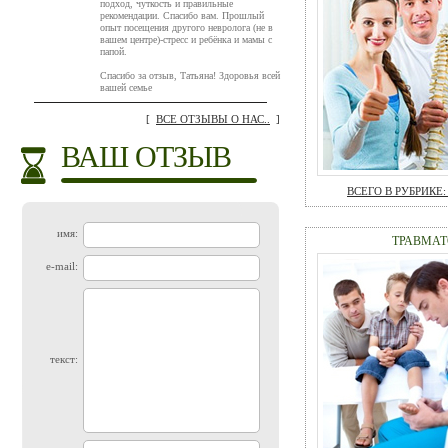
подход, чуткость и правильные
рекомендации. Спасибо вам. Прошлый
опыт посещения другого невролога (не в
вашем центре)-стресс и ребёнка и мамы с
папой.
Спасибо за отзыв, Татьяна! Здоровья всей
вашей семье
[
ВСЕ ОТЗЫВЫ О НАС..
]
ВАШ ОТЗЫВ
ВСЕГО В РУБРИКЕ: 
имя:
ТРАВМАТ
e-mail:
текст: