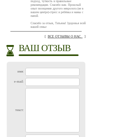
подход, чуткость и правильные
рекомендации. Спасибо вам. Прошлый
опыт посещения другого невролога (не в
вашем центре)-стресс и ребёнка и мамы с
папой.
Спасибо за отзыв, Татьяна! Здоровья всей
вашей семье
[
ВСЕ ОТЗЫВЫ О НАС..
]
ВАШ ОТЗЫВ
имя:
e-mail:
текст: