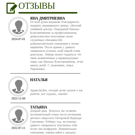
ОТЗЫВЫ
ЯНА ДМИТРИЕВНА
От всей души выражаю благодарность
педиатру медицинского центра «Детский
семейный доктор» Порядиной Наталье
Константиновне за профессионализм,
добросовестное исполнение своих
2024-07-01
служебных обязанностей,
доброжелательное отношение к своим
пациентам. После приема у данного
специалиста остались всей семьей очень
довольны. Липецк может гордиться что
такие компетентные и неравнодушные
люди, как Наталья Константиновна, лечат
наших детей. С уважением, семья
Умрихиных.
НАТАЛЬЯ
Здравствуйте, сегодня дочке делали у вас
рентген ,всё хорошо, спасибо
2022-11-09
ТАТЬЯНА
Добрый день. Хотелось бы оставить
положительный отзыв после посещения
детского невролога Овчаровой Надежды
Сергеевны. Ребёнку год, на осмотре
данного специалиста чувствовал себя
2022-07-11
более чем комфортно. Внимательное
отношение, умение найти к малышу