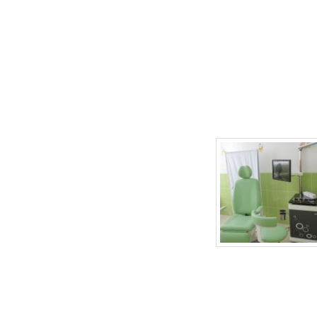
г.Липецк, ул. Неделина, д.20
т.
(4742) 50-30-03
,
50-35-03
e-mail: babydoctor48@mail.ru
Продвижение сайта