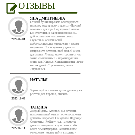
ОТЗЫВЫ
ЯНА ДМИТРИЕВНА
От всей души выражаю благодарность
педиатру медицинского центра «Детский
семейный доктор» Порядиной Наталье
Константиновне за профессионализм,
добросовестное исполнение своих
2024-07-01
служебных обязанностей,
доброжелательное отношение к своим
пациентам. После приема у данного
специалиста остались всей семьей очень
довольны. Липецк может гордиться что
такие компетентные и неравнодушные
люди, как Наталья Константиновна, лечат
наших детей. С уважением, семья
Умрихиных.
НАТАЛЬЯ
Здравствуйте, сегодня дочке делали у вас
рентген ,всё хорошо, спасибо
2022-11-09
ТАТЬЯНА
Добрый день. Хотелось бы оставить
положительный отзыв после посещения
детского невролога Овчаровой Надежды
Сергеевны. Ребёнку год, на осмотре
данного специалиста чувствовал себя
2022-07-11
более чем комфортно. Внимательное
отношение, умение найти к малышу