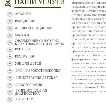
НАШИ УСЛУГИ
операция может быть отл
Результаты операции зав
кровотока. Лечение атрез
АНАЛИЗЫ
Лечение этого заболевани
существует, и чем быстре
ВАКЦИНАЦИЯ
заключается в пластике 
проходимость. Перед опе
ДНЕВНОЙ СТАЦИОНАР
или эндоскопическое обсл
продолжительности зоны 
МАССАЖ
таза или брюшной полост
ОФОРМЛЕНИЕ САНАТОРНО
органов по отношению к 
КУРОРТНЫХ КАРТ И СПРАВОК
места атрезии; во время
РЕНТГЕН
прямой кишки или матки.
и разрезает его. После 
РЕОГРАФИЯ
формируются новые стенк
накладывают швы из кетг
УЗИ ДЛЯ ДЕТЕЙ
растворялись после окон
ФГС (ФИБРОГАСТРОСКОПИЯ)
отмечаются кровянистые 
выделения прекращаются, 
ФИЗИОТЕРАПИЯ ДЕТСКАЯ
с целью выяснить, не про
участков атрезии из-за ч
ФЛЮОРОГРАФИЯ
частых осложнений. Обсл
ФУНКЦИОНАЛЬНАЯ
первых 2-х недель. Выпис
ДИАГНОСТИКА
ЭЭГ ДЕТЯМ