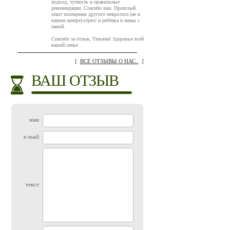
подход, чуткость и правильные
рекомендации. Спасибо вам. Прошлый
опыт посещения другого невролога (не в
вашем центре)-стресс и ребёнка и мамы с
папой.
Спасибо за отзыв, Татьяна! Здоровья всей
вашей семье
[
ВСЕ ОТЗЫВЫ О НАС..
]
ВАШ ОТЗЫВ
имя:
e-mail:
текст: