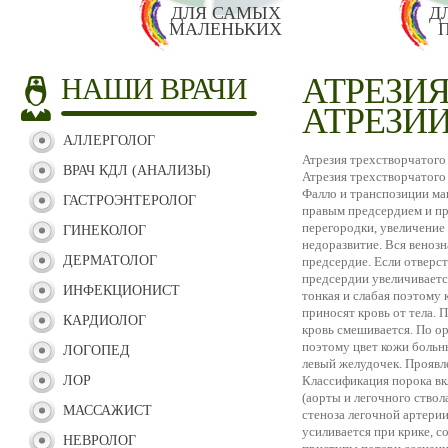
ДЛЯ САМЫХ
Д
МАЛЕНЬКИХ
АТРЕЗИ
НАШИ ВРАЧИ
АТРЕЗИ
АЛЛЕРГОЛОГ
Атрезия трехстворчатого 
ВРАЧ КДЛ (АНАЛИЗЫ)
Атрезия трехстворчатого
Фалло и транспозиции ма
ГАСТРОЭНТЕРОЛОГ
правым предсердием и пр
перегородки, увеличение
ГИНЕКОЛОГ
недоразвитие. Вся венозн
ДЕРМАТОЛОГ
предсердие. Если отверс
предсердии увеличиваетс
ИНФЕКЦИОНИСТ
тонкая и слабая поэтому 
приносят кровь от тела. 
КАРДИОЛОГ
кровь смешивается. По о
поэтому цвет кожи больн
ЛОГОПЕД
левый желудочек. Проявле
ЛОР
Классификация порока вк
(аорты и легочного ствол
МАССАЖИСТ
стеноза легочной артери
усиливается при крике, 
НЕВРОЛОГ