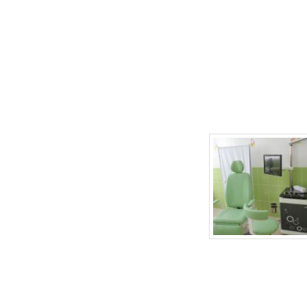
г.Липецк, ул. Неделина, д.20
т.
(4742) 50-30-03
,
50-35-03
e-mail: babydoctor48@mail.ru
Продвижение сайта