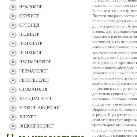
приступы потери сознани
палочки» и «часовые стек
НЕФРОЛОГ
Больные отстают в физиче
Постепенно развивается 
ОКУЛИСТ
большинство детей умира
ОРТОПЕД
до 30 и даже 60 лет. Атр
стенок. Это состояние ч
ПЕДИАТР
влагалища или осложнени
частичная, а так же в ра
ПСИХИАТР
клиническим проявлением
врожденная атрезия у де
ПСИХОЛОГ
менструальной крови выш
ПУЛЬМОНОЛОГ
есть дословно "кровяное 
специального обследовани
РЕВМАТОЛОГ
локализации в нижней тре
отсутствием менструаций,
РЕНТГЕНОЛОГ
возможное покраснение и
инфекции извне в результ
СТОМАТОЛОГ
длительно существующей
УЗИ ДИАГНОСТ
состояние. Третьим важ
ощущения при половом акт
УРОЛОГ-АНДРОЛОГ
Выраженность болевого си
атрезии. И, разумеется, 
ХИРУРГ
если атрезия сформирова
трехстворчатого клапана
ЭНДОКРИНОЛОГ
операция. Существуют ра
производят расширение в