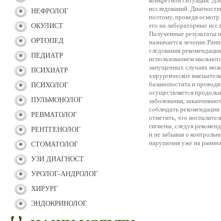
конкретной ситуации. Дл
исследований. Диагностик
НЕФРОЛОГ
поэтому, проведя осмотр
его на лабораторные иссл
ОКУЛИСТ
Полученные результаты п
ОРТОПЕД
назначается лечение.Ран
следования рекомендация
ПЕДИАТР
использованием мыльного
запущенных случаях може
ПСИХИАТР
хирургическое вмешател
баланопостита и проводят
ПСИХОЛОГ
осуществляется продольн
ПУЛЬМОНОЛОГ
заболевания, заканчиваю
соблюдать рекомендации 
РЕВМАТОЛОГ
отметить, что воспалите
гигиены, следуя рекомен
РЕНТГЕНОЛОГ
и не забывая о контроль
нарушения уже на ранних
СТОМАТОЛОГ
УЗИ ДИАГНОСТ
УРОЛОГ-АНДРОЛОГ
ХИРУРГ
ЭНДОКРИНОЛОГ