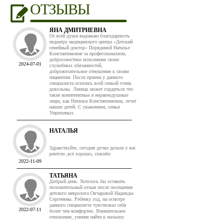
ОТЗЫВЫ
ЯНА ДМИТРИЕВНА
От всей души выражаю благодарность
педиатру медицинского центра «Детский
семейный доктор» Порядиной Наталье
Константиновне за профессионализм,
добросовестное исполнение своих
2024-07-01
служебных обязанностей,
доброжелательное отношение к своим
пациентам. После приема у данного
специалиста остались всей семьей очень
довольны. Липецк может гордиться что
такие компетентные и неравнодушные
люди, как Наталья Константиновна, лечат
наших детей. С уважением, семья
Умрихиных.
НАТАЛЬЯ
Здравствуйте, сегодня дочке делали у вас
рентген ,всё хорошо, спасибо
2022-11-09
ТАТЬЯНА
Добрый день. Хотелось бы оставить
положительный отзыв после посещения
детского невролога Овчаровой Надежды
Сергеевны. Ребёнку год, на осмотре
данного специалиста чувствовал себя
2022-07-11
более чем комфортно. Внимательное
отношение, умение найти к малышу