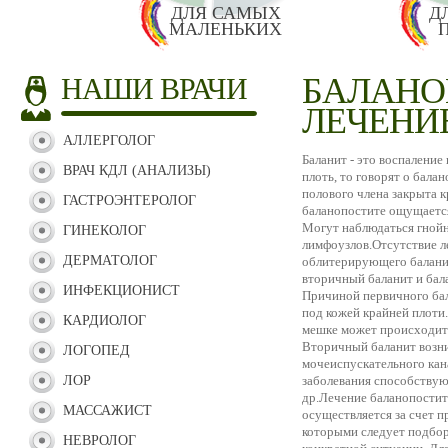
ДЛЯ САМЫХ
Д
МАЛЕНЬКИХ
БАЛАНО
НАШИ ВРАЧИ
ЛЕЧЕНИ
АЛЛЕРГОЛОГ
Баланит - это воспаление
ВРАЧ КДЛ (АНАЛИЗЫ)
плоть, то говорят о балан
полового члена закрыта к
ГАСТРОЭНТЕРОЛОГ
баланопостите ощущается 
Могут наблюдаться гнойн
ГИНЕКОЛОГ
лимфоузлов.Отсутствие л
ДЕРМАТОЛОГ
облитерирующего баланит
вторичный баланит и бал
ИНФЕКЦИОНИСТ
Причиной первичного бал
под кожей крайней плоти
КАРДИОЛОГ
мешке может происходить
Вторичный баланит возни
ЛОГОПЕД
мочеиспускательного кан
ЛОР
заболевания способствуют
др.Лечение баланопости
МАССАЖИСТ
осуществляется за счет п
которыми следует подбор
НЕВРОЛОГ