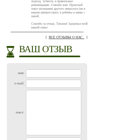
подход, чуткость и правильные
рекомендации. Спасибо вам. Прошлый
опыт посещения другого невролога (не в
вашем центре)-стресс и ребёнка и мамы с
папой.
Спасибо за отзыв, Татьяна! Здоровья всей
вашей семье
[
ВСЕ ОТЗЫВЫ О НАС..
]
ВАШ ОТЗЫВ
имя:
e-mail:
текст: