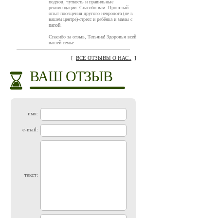
подход, чуткость и правильные
рекомендации. Спасибо вам. Прошлый
опыт посещения другого невролога (не в
вашем центре)-стресс и ребёнка и мамы с
папой.
Спасибо за отзыв, Татьяна! Здоровья всей
вашей семье
[
ВСЕ ОТЗЫВЫ О НАС..
]
ВАШ ОТЗЫВ
имя:
e-mail:
текст: