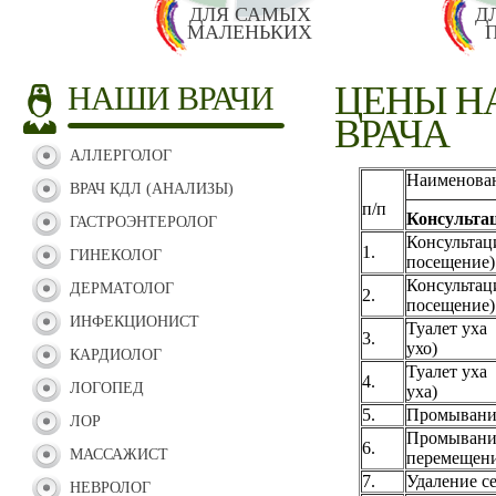
ДЛЯ САМЫХ
Д
МАЛЕНЬКИХ
ЦЕНЫ Н
НАШИ ВРАЧИ
ВРАЧА
АЛЛЕРГОЛОГ
Наименован
ВРАЧ КДЛ (АНАЛИЗЫ)
п/п
Консульта
ГАСТРОЭНТЕРОЛОГ
Консультац
1.
ГИНЕКОЛОГ
посещение)
Консультац
ДЕРМАТОЛОГ
2.
посещение)
ИНФЕКЦИОНИСТ
Туалет уха
3.
ухо)
КАРДИОЛОГ
Туалет уха 
4.
ЛОГОПЕД
уха)
5.
Промывани
ЛОР
Промывание
6.
МАССАЖИСТ
перемещени
7.
Удаление с
НЕВРОЛОГ