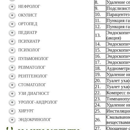
8.
Удаление с
НЕФРОЛОГ
9.
Подслизист
10.
Парацентез
ОКУЛИСТ
11.
Пункция га
ОРТОПЕД
12.
Пункция га
Эндоскопич
ПЕДИАТР
13.
(акция)
ПСИХИАТР
14.
Эндоскопич
15.
Эндоскопич
ПСИХОЛОГ
16.
Эндоскопич
ПУЛЬМОНОЛОГ
17.
Эндоскопич
РЕВМАТОЛОГ
18.
Аудиометр
19.
Удаление и
РЕНТГЕНОЛОГ
20.
Туалет уха(
СТОМАТОЛОГ
21.
Туалет уха(
22.
Компресс п
УЗИ ДИАГНОСТ
23.
Тимпанопу
УРОЛОГ-АНДРОЛОГ
24.
Удаление ин
25.
Инстиляция
ХИРУРГ
Смазывание
26.
ЭНДОКРИНОЛОГ
веществам
27.
Орошение с