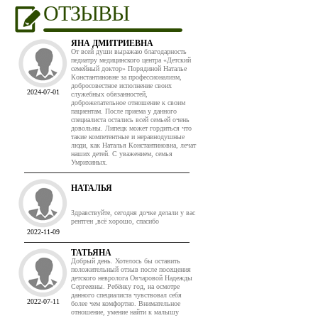
ОТЗЫВЫ
ЯНА ДМИТРИЕВНА
От всей души выражаю благодарность
педиатру медицинского центра «Детский
семейный доктор» Порядиной Наталье
Константиновне за профессионализм,
добросовестное исполнение своих
2024-07-01
служебных обязанностей,
доброжелательное отношение к своим
пациентам. После приема у данного
специалиста остались всей семьей очень
довольны. Липецк может гордиться что
такие компетентные и неравнодушные
люди, как Наталья Константиновна, лечат
наших детей. С уважением, семья
Умрихиных.
НАТАЛЬЯ
Здравствуйте, сегодня дочке делали у вас
рентген ,всё хорошо, спасибо
2022-11-09
ТАТЬЯНА
Добрый день. Хотелось бы оставить
положительный отзыв после посещения
детского невролога Овчаровой Надежды
Сергеевны. Ребёнку год, на осмотре
данного специалиста чувствовал себя
2022-07-11
более чем комфортно. Внимательное
отношение, умение найти к малышу