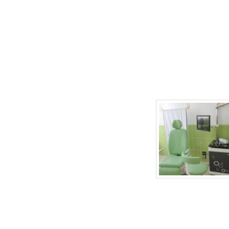
г.Липецк, ул. Неделина, д.20
т.
(4742) 50-30-03
,
50-35-03
e-mail: babydoctor48@mail.ru
Продвижение сайта