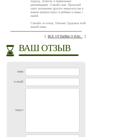
подход, чуткость и правильные
рекомендации. Спасибо вам. Прошлый
опыт посещения другого невролога (не в
вашем центре)-стресс и ребёнка и мамы с
папой.
Спасибо за отзыв, Татьяна! Здоровья всей
вашей семье
[
ВСЕ ОТЗЫВЫ О НАС..
]
ВАШ ОТЗЫВ
имя:
e-mail:
текст: