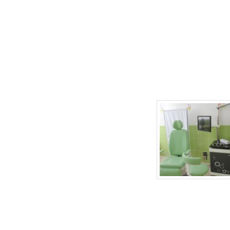
г.Липецк, ул. Неделина, д.20
т.
(4742) 50-30-03
,
50-35-03
e-mail: babydoctor48@mail.ru
Продвижение сайта