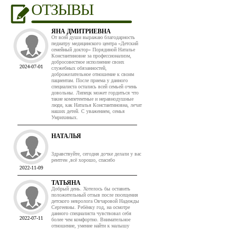
ОТЗЫВЫ
ЯНА ДМИТРИЕВНА
От всей души выражаю благодарность
педиатру медицинского центра «Детский
семейный доктор» Порядиной Наталье
Константиновне за профессионализм,
добросовестное исполнение своих
2024-07-01
служебных обязанностей,
доброжелательное отношение к своим
пациентам. После приема у данного
специалиста остались всей семьей очень
довольны. Липецк может гордиться что
такие компетентные и неравнодушные
люди, как Наталья Константиновна, лечат
наших детей. С уважением, семья
Умрихиных.
НАТАЛЬЯ
Здравствуйте, сегодня дочке делали у вас
рентген ,всё хорошо, спасибо
2022-11-09
ТАТЬЯНА
Добрый день. Хотелось бы оставить
положительный отзыв после посещения
детского невролога Овчаровой Надежды
Сергеевны. Ребёнку год, на осмотре
данного специалиста чувствовал себя
2022-07-11
более чем комфортно. Внимательное
отношение, умение найти к малышу