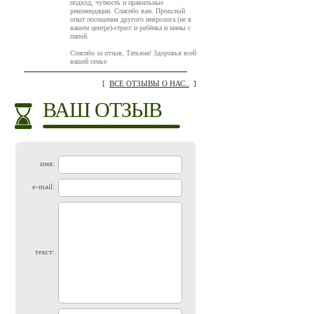
подход, чуткость и правильные
рекомендации. Спасибо вам. Прошлый
опыт посещения другого невролога (не в
вашем центре)-стресс и ребёнка и мамы с
папой.
Спасибо за отзыв, Татьяна! Здоровья всей
вашей семье
[
ВСЕ ОТЗЫВЫ О НАС..
]
ВАШ ОТЗЫВ
имя:
e-mail:
текст: