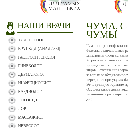
ДЛЯ САМЫХ
Д
МАЛЕНЬКИХ
ЧУМА, 
НАШИ ВРАЧИ
ЧУМЫ
АЛЛЕРГОЛОГ
Чума - острая инфекцион
ВРАЧ КДЛ (АНАЛИЗЫ)
болезнь, отличающаяся р
капельным и контактным).
ГАСТРОЭНТЕРОЛОГ
Африки летальность состав
природных очагах источн
ГИНЕКОЛОГ
видов. Естественная зар
ДЕРМАТОЛОГ
которых возбудитель пол
передается при укусах б
ИНФЕКЦИОНИСТ
Этиотропную терапию про
Осуществляют дезинтокси
КАРДИОЛОГ
полиионные растворы, ге
др.).
ЛОГОПЕД
ЛОР
МАССАЖИСТ
НЕВРОЛОГ