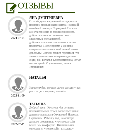
ОТЗЫВЫ
ЯНА ДМИТРИЕВНА
От всей души выражаю благодарность
педиатру медицинского центра «Детский
семейный доктор» Порядиной Наталье
Константиновне за профессионализм,
добросовестное исполнение своих
2024-07-01
служебных обязанностей,
доброжелательное отношение к своим
пациентам. После приема у данного
специалиста остались всей семьей очень
довольны. Липецк может гордиться что
такие компетентные и неравнодушные
люди, как Наталья Константиновна, лечат
наших детей. С уважением, семья
Умрихиных.
НАТАЛЬЯ
Здравствуйте, сегодня дочке делали у вас
рентген ,всё хорошо, спасибо
2022-11-09
ТАТЬЯНА
Добрый день. Хотелось бы оставить
положительный отзыв после посещения
детского невролога Овчаровой Надежды
Сергеевны. Ребёнку год, на осмотре
данного специалиста чувствовал себя
2022-07-11
более чем комфортно. Внимательное
отношение, умение найти к малышу