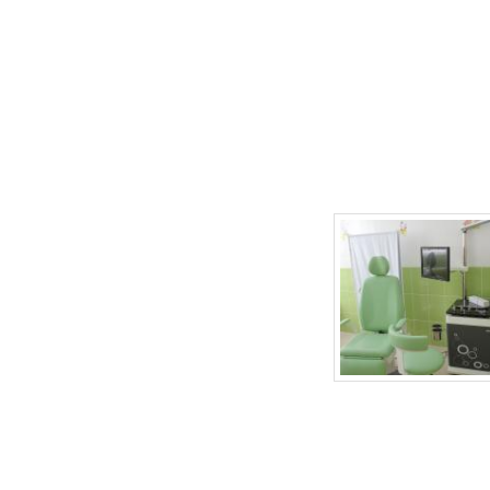
г.Липецк, ул. Неделина, д.20
т.
(4742) 50-30-03
,
50-35-03
e-mail: babydoctor48@mail.ru
Продвижение сайта