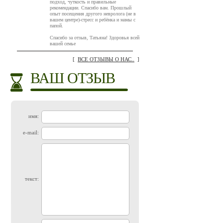
подход, чуткость и правильные
рекомендации. Спасибо вам. Прошлый
опыт посещения другого невролога (не в
вашем центре)-стресс и ребёнка и мамы с
папой.
Спасибо за отзыв, Татьяна! Здоровья всей
вашей семье
[
ВСЕ ОТЗЫВЫ О НАС..
]
ВАШ ОТЗЫВ
имя:
e-mail:
текст: