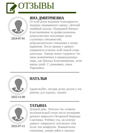
ОТЗЫВЫ
ЯНА ДМИТРИЕВНА
От всей души выражаю благодарность
педиатру медицинского центра «Детский
семейный доктор» Порядиной Наталье
Константиновне за профессионализм,
добросовестное исполнение своих
2024-07-01
служебных обязанностей,
доброжелательное отношение к своим
пациентам. После приема у данного
специалиста остались всей семьей очень
довольны. Липецк может гордиться что
такие компетентные и неравнодушные
люди, как Наталья Константиновна, лечат
наших детей. С уважением, семья
Умрихиных.
НАТАЛЬЯ
Здравствуйте, сегодня дочке делали у вас
рентген ,всё хорошо, спасибо
2022-11-09
ТАТЬЯНА
Добрый день. Хотелось бы оставить
положительный отзыв после посещения
детского невролога Овчаровой Надежды
Сергеевны. Ребёнку год, на осмотре
данного специалиста чувствовал себя
2022-07-11
более чем комфортно. Внимательное
отношение, умение найти к малышу