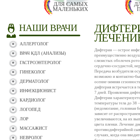
ДЛЯ САМЫХ
Д
МАЛЕНЬКИХ
ДИФТЕР
НАШИ ВРАЧИ
ЛЕЧЕНИ
АЛЛЕРГОЛОГ
Дифтерия — острое инфе
ВРАЧ КДЛ (АНАЛИЗЫ)
преимущественно воздуш
слизистых оболочек рото
ГАСТРОЭНТЕРОЛОГ
сердечно-сосудистой, не
Передача возбудителя ос
ГИНЕКОЛОГ
возможно и контактно-бы
ДЕРМАТОЛОГ
осенне-зимняя сезонность
дифтерия встречается в т
ИНФЕКЦИОНИСТ
7 дней. Проявления дифте
Дифтерии характеризуетс
КАРДИОЛОГ
температуры тела до 38 
(недомогание, головная б
ЛОГОПЕД
зависит от распростране
ЛОР
увеличиваются, на их вы
цвета пленки. Лечение д
МАССАЖИСТ
противодифтерийной сыво
случаях, когда она вводит
НЕВРОЛОГ