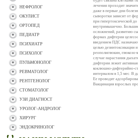
будет связана клетками 
лечения проходит значит
НЕФРОЛОГ
даже в первые дни болез
сыворотки зависит от фо
ОКУЛИСТ
при гипертоксической до
ОРТОПЕД
внутримышечно. Большие 
осложнений, развитию сы
ПЕДИАТР
формах дифтерии целесо
введением ПДС назначают
ПСИХИАТР
целью дезинтоксикации и
реополиглюкин, глюкозо-
ПСИХОЛОГ
случае нарастания дыхат
ПУЛЬМОНОЛОГ
дифтерии лежит активная
коклюшно-дифтерийно-ст
РЕВМАТОЛОГ
интервалом в 1,5 мес. В д
Ее проводят адсорбирова
РЕНТГЕНОЛОГ
Вакцинация взрослых пр
СТОМАТОЛОГ
УЗИ ДИАГНОСТ
УРОЛОГ-АНДРОЛОГ
ХИРУРГ
ЭНДОКРИНОЛОГ