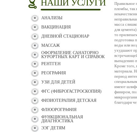
НАШИ УСЛУГИ
Правильное 
пломбы, так 
некачественн
АНАЛИЗЫ
неправильна
масса слишко
ВАКЦИНАЦИЯ
для цемента)
то прилипаем
ДНЕВНОЙ СТАЦИОНАР
подготовка 
воды или воз
МАССАЖ
ухудшают пр
ОФОРМЛЕНИЕ САНАТОРНО
встречающей
КУРОРТНЫХ КАРТ И СПРАВОК
выпадению п
РЕНТГЕН
Кроме того,
материала. Н
РЕОГРАФИЯ
период инте
специальным
УЗИ ДЛЯ ДЕТЕЙ
имеют шлифо
ФГС (ФИБРОГАСТРОСКОПИЯ)
финиром, по
микрооргани
ФИЗИОТЕРАПИЯ ДЕТСКАЯ
благодаря ч
ФЛЮОРОГРАФИЯ
ФУНКЦИОНАЛЬНАЯ
ДИАГНОСТИКА
ЭЭГ ДЕТЯМ