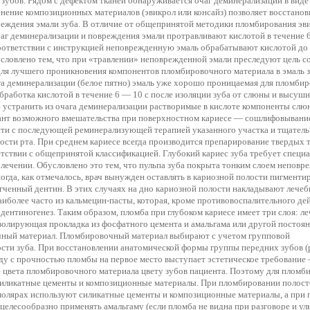
зубов. Рядом с дефектом тканей обнаруживается очаг деминерализации в виде
нение композиционных материалов (эвикрол или консайз) позволяет восстанов
реждения эмали зуба. В отличие от общепринятой методики пломбирования эв
чаг деминерализации и повреждения эмали протравливают кислотой в течение 
соответствии с инструкцией неповрежденную эмаль обрабатывают кислотой до 
словлено тем, что при «травлении» неповрежденной эмали преследуют цель с
для лучшего проникновения компонентов пломбировочного материала в эмаль з
га деминерализации (белое пятно) эмаль уже хорошо проницаемая для пломби
бработка кислотой в течение 6 — 10 с после изоляции зуба от слюны и высуш
ю устранить из очага деминерализации растворимые в кислоте компоненты слю
ант возможного вмешательства при поверхностном кариесе — сошлифовывани
ти с последующей реминерализующей терапией указанного участка и тщател
ости рта. При среднем кариесе всегда производится препарирование твердых 
етствии с общепринятой классификацией. Глубокий кариес зуба требует специ
лечении. Обусловлено это тем, что пульпа зуба покрыта тонким слоем неповр
ногда, как отмечалось, врач вынужден оставлять в кариозной полости пигмент
ягченный дентин. В этих случаях на дно кариозной полости накладывают лече
аиболее часто из кальмецин-пасты, которая, кроме противовоспалительного дей
дентиногенез. Таким образом, пломба при глубоком кариесе имеет три слоя: л
изолирующая прокладка из фосфатного цемента и амальгама или другой постоя
ный материал. Пломбировочный материал выбирают с учетом групповой
сти зуба. При восстановлении анатомической формы группы передних зубов (
яду с прочностью пломбы на первое место выступает эстетическое требование
е цвета пломбировочного материала цвету зубов пациента. Поэтому для пломб
иликатные цементы и композиционные материалы. При пломбировании полост
емолярах используют силикатные цементы и композиционные материалы, а при 
ов целесообразно применять амальгаму (если пломба не видна при разговоре и ул