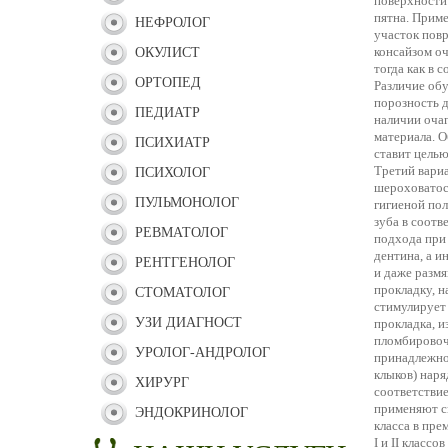
поверхности 
пятна. Приме
НЕФРОЛОГ
участок пов
консайзом о
ОКУЛИСТ
тогда как в 
ОРТОПЕД
Различие обу
порозность 
ПЕДИАТР
наличии оча
материала. О
ПСИХИАТР
ставит цель
Третий вари
ПСИХОЛОГ
шероховатос
ПУЛЬМОНОЛОГ
гигиеной пол
зуба в соотв
РЕВМАТОЛОГ
подхода при 
дентина, а и
РЕНТГЕНОЛОГ
и даже разм
прокладку, н
СТОМАТОЛОГ
стимулирует 
УЗИ ДИАГНОСТ
прокладка, 
пломбировоч
УРОЛОГ-АНДРОЛОГ
принадлежно
клыков) нар
ХИРУРГ
соответстви
применяют с
ЭНДОКРИНОЛОГ
класса в пр
I и II класс