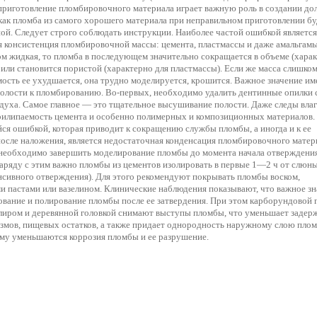
приготовление пломбировочного материала играет важную роль в создании до
как пломба из самого хорошего материала при неправильном приготовлении бу
ой. Следует строго соблюдать инструкции. Наиболее частой ошибкой является
я консистенция пломбировочной массы: цемента, пластмассы и даже амальгамы
м жидкая, то пломба в последующем значительно сокращается в объеме (хара
 или становится пористой (характерно для пластмассы). Если же масса слишком
ость ее ухудшается, она трудно моделируется, крошится. Важное значение им
полости к пломбированию. Во-первых, необходимо удалить дентинные опилки 
духа. Самое главное — это тщательное высушивание полости. Даже следы вла
илипаемость цемента и особенно полимерных и композиционных материалов.
ся ошибкой, которая приводит к сокращению службы пломбы, а иногда и к ее
осле наложения, является недостаточная конденсация пломбировочного матер
 необходимо завершить моделирование пломбы до момента начала отверждени
аряду с этим важно пломбы из цементов изолировать в первые 1—2 ч от слюны
нсивного отверждения). Для этого рекомендуют покрывать пломбы воском,
и пастами или вазелином. Клинические наблюдения показывают, что важное зн
вание и полирование пломбы после ее затвердения. При этом карборундовой г
лиром и деревянной головкой снимают выступы пломбы, что уменьшает задер
змов, пищевых остатков, а также придает однородность наружному слою пло
ему уменьшаются коррозия пломбы и ее разрушение.