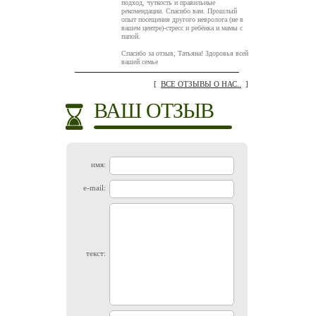
подход, чуткость и правильные
рекомендации. Спасибо вам. Прошлый
опыт посещения другого невролога (не в
вашем центре)-стресс и ребёнка и мамы с
папой.
Спасибо за отзыв, Татьяна! Здоровья всей
вашей семье
[
ВСЕ ОТЗЫВЫ О НАС..
]
ВАШ ОТЗЫВ
имя:
e-mail:
текст: