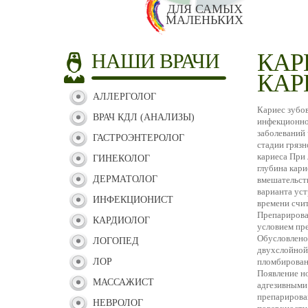
ДЛЯ САМЫХ
МАЛЕНЬКИХ
КАР
НАШИ ВРАЧИ
КАР
АЛЛЕРГОЛОГ
Кариес зубов
ВРАЧ КДЛ (АНАЛИЗЫ)
инфекционног
заболеваний 
ГАСТРОЭНТЕРОЛОГ
стадии грязн
кариеса При
ГИНЕКОЛОГ
глубина кари
ДЕРМАТОЛОГ
вмешательст
варианта ус
ИНФЕКЦИОНИСТ
времени счи
Препарирова
КАРДИОЛОГ
условием пре
Обусловлено 
ЛОГОПЕД
двухслойной
ЛОР
пломбирован
Появление н
МАССАЖИСТ
адгезивными
препарирован
НЕВРОЛОГ