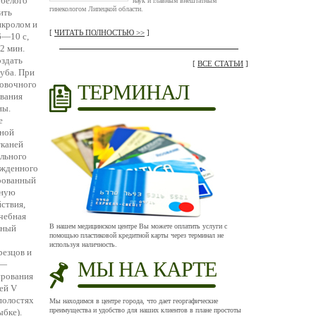
 белого
наук и главным внештатным
гинекологом Липецкой области.
ить
икролом и
[
ЧИТАТЬ ПОЛНОСТЬЮ >>
]
6—10 с,
2 мин.
оздать
[
ВСЕ СТАТЬИ
]
уба. При
ровочного
ТЕРМИНАЛ
ивания
ны.
е
ьной
тканей
ального
ежденного
ированный
бную
ствия,
ечебная
В нашем медицинском центре Вы можете оплатить услуги с
нный
помощью пластиковой кредитной карты через терминал не
используя наличность.
резцов и
МЫ НА КАРТЕ
 —
ирования
ей V
полостях
Мы находимся в центре города, что дает георгафические
преимущества и удобство для наших клиентов в плане простоты
ыбке).