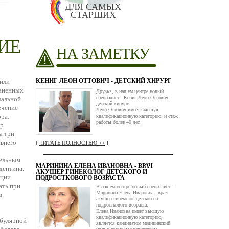
ДЛЯ САМЫХ
СТАРШИХ
ИЕ
НА ЗАМЕТКУ
КЕНИГ ЛЕОН ОТТОВИЧ - ДЕТСКИЙ ХИРУРГ
 или
раненных
Друзья, в нашем центре новый
специалист - Кениг Леон Оттович -
чальной
детский хирург.
ечение
Леон Оттович имеет высшую
ора:
квалификационную категорию и стаж
работы более 40 лет.
ер
ы три
авнего
[
ЧИТАТЬ ПОЛНОСТЬЮ >>
]
тельным
МАРИНИНА ЕЛЕНА ИВАНОВНА - ВРАЧ
дентина.
АКУШЕР ГИНЕКОЛОГ ДЕТСКОГО И
ации
ПОДРОСТКОВОГО ВОЗРАСТА
ать при
В нашем центре новый специалист -
Маринина Елена Ивановна - врач
в.
акушер-гинеколог детского и
подросткового возраста.
Елена Ивановна имеет высшую
квалификационную категорию,
ибулярной
является кандидатом медицинский