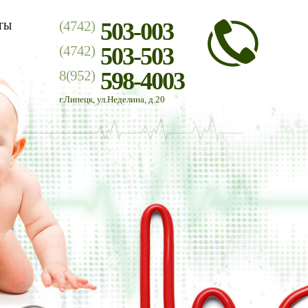
(4742)
503-003
ТЫ
(4742)
503-503
8(952)
598-4003
г.Липецк, ул.Неделина, д.20