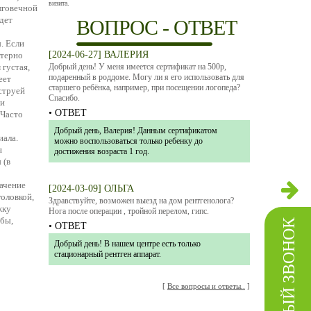
визита.
лговечной
дет
ВОПРОС - ОТВЕТ
. Если
[2024-06-27] ВАЛЕРИЯ
ктерно
 густая,
Добрый день! У меня имеется сертификат на 500р,
подаренный в роддоме. Могу ли я его использовать для
еет
старшего ребёнка, например, при посещении логопеда?
струей
Спасибо.
ги
• ОТВЕТ
 Часто
Добрый день, Валерия! Данным сертификатом
иала.
можно воспользоваться только ребенку до
я
достижения возраста 1 год.
 (в
ачение
[2024-03-09] ОЛЬГА
оловкой,
Здравствуйте, возможен выезд на дом рентгенолога?
жку
Нога после операции , тройной перелом, гипс.
мбы,
ОБРАТНЫЙ ЗВОНОК
• ОТВЕТ
Добрый день! В нашем центре есть только
стационарный рентген аппарат.
[
Все вопросы и ответы..
]