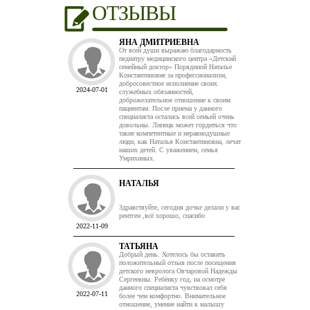
ОТЗЫВЫ
ЯНА ДМИТРИЕВНА
От всей души выражаю благодарность
педиатру медицинского центра «Детский
семейный доктор» Порядиной Наталье
Константиновне за профессионализм,
добросовестное исполнение своих
2024-07-01
служебных обязанностей,
доброжелательное отношение к своим
пациентам. После приема у данного
специалиста остались всей семьей очень
довольны. Липецк может гордиться что
такие компетентные и неравнодушные
люди, как Наталья Константиновна, лечат
наших детей. С уважением, семья
Умрихиных.
НАТАЛЬЯ
Здравствуйте, сегодня дочке делали у вас
рентген ,всё хорошо, спасибо
2022-11-09
ТАТЬЯНА
Добрый день. Хотелось бы оставить
положительный отзыв после посещения
детского невролога Овчаровой Надежды
Сергеевны. Ребёнку год, на осмотре
данного специалиста чувствовал себя
2022-07-11
более чем комфортно. Внимательное
отношение, умение найти к малышу