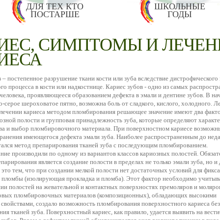
ДЛЯ ТЕХ КТО
ШКОЛЬНЫЕ
ПОСТАРШЕ
ГОДЫ
ИЕС, СИМПТОМЫ И ЛЕЧЕН
ИЕСА
 – постепенное разрушение ткани кости или зуба вследствие дистрофического
о процесса в кости или надкостнице. Кариес зубов - одно из самых распрост
человека, проявляющееся образованием дефекта в эмали и дентине зубов. В на
о-серое шероховатое пятно, возможна боль от сладкого, кислого, холодного. Л
 лечении кариеса методом пломбирования решающее значение имеют два факт
озной полости и групповая принадлежность зуба, которые определяют характ
ва и выбор пломбировочного материала. При поверхностном кариесе возможн
транения имеющегося дефекта эмали зуба. Наиболее распространенным до нед
тался метод препарирования тканей зуба с последующим пломбированием.
ние производили по одному из вариантов классов кариозных полостей. Обяза
парирования является создание полости в пределах не только эмали зуба, но и 
это тем, что при создании мелкой полости нет достаточных условий для фикс
 пломбы (изолирующая прокладка и пломба). Этот фактор необходимо учитыв
ии полостей на жевательной и контактных поверхностях премоляров и моляро
овых пломбировочных материалов (композиционных), обладающих высокими
 свойствами, создало возможность пломбирования поверхностного кариеса без
ия тканей зуба. Поверхностный кариес, как правило, удается выявить на вест