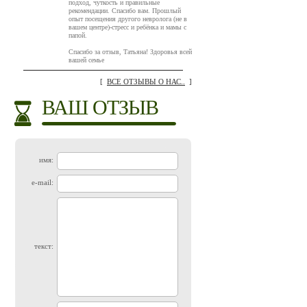
подход, чуткость и правильные
рекомендации. Спасибо вам. Прошлый
опыт посещения другого невролога (не в
вашем центре)-стресс и ребёнка и мамы с
папой.
Спасибо за отзыв, Татьяна! Здоровья всей
вашей семье
[
ВСЕ ОТЗЫВЫ О НАС..
]
ВАШ ОТЗЫВ
имя:
e-mail:
текст: