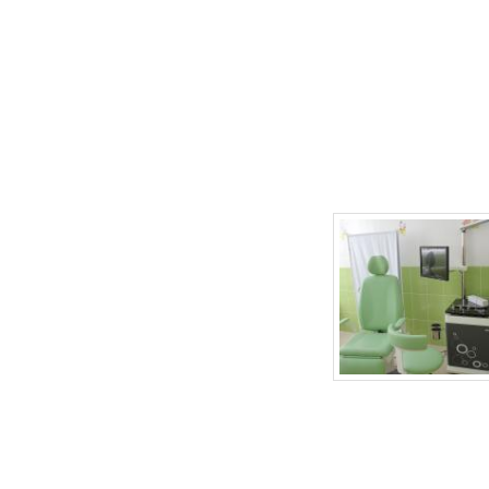
г.Липецк, ул. Неделина, д.20
т.
(4742) 50-30-03
,
50-35-03
e-mail: babydoctor48@mail.ru
Продвижение сайта