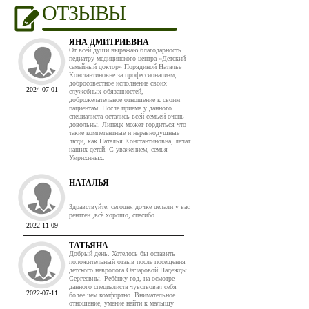
ОТЗЫВЫ
ЯНА ДМИТРИЕВНА
От всей души выражаю благодарность
педиатру медицинского центра «Детский
семейный доктор» Порядиной Наталье
Константиновне за профессионализм,
добросовестное исполнение своих
2024-07-01
служебных обязанностей,
доброжелательное отношение к своим
пациентам. После приема у данного
специалиста остались всей семьей очень
довольны. Липецк может гордиться что
такие компетентные и неравнодушные
люди, как Наталья Константиновна, лечат
наших детей. С уважением, семья
Умрихиных.
НАТАЛЬЯ
Здравствуйте, сегодня дочке делали у вас
рентген ,всё хорошо, спасибо
2022-11-09
ТАТЬЯНА
Добрый день. Хотелось бы оставить
положительный отзыв после посещения
детского невролога Овчаровой Надежды
Сергеевны. Ребёнку год, на осмотре
данного специалиста чувствовал себя
2022-07-11
более чем комфортно. Внимательное
отношение, умение найти к малышу