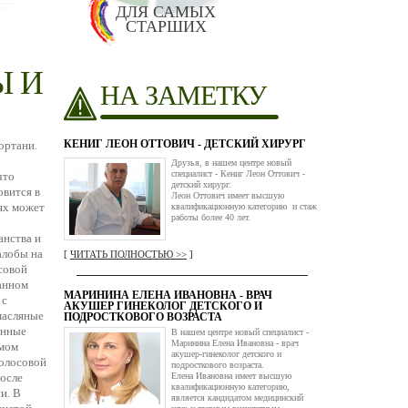
ДЛЯ САМЫХ
СТАРШИХ
Ы И
НА ЗАМЕТКУ
КЕНИГ ЛЕОН ОТТОВИЧ - ДЕТСКИЙ ХИРУРГ
ортани.
Друзья, в нашем центре новый
специалист - Кениг Леон Оттович -
что
детский хирург.
овится в
Леон Оттович имеет высшую
ях может
квалификационную категорию и стаж
работы более 40 лет.
анства и
алобы на
[
ЧИТАТЬ ПОЛНОСТЬЮ >>
]
совой
анном
МАРИНИНА ЕЛЕНА ИВАНОВНА - ВРАЧ
 с
АКУШЕР ГИНЕКОЛОГ ДЕТСКОГО И
масляные
ПОДРОСТКОВОГО ВОЗРАСТА
инные
В нашем центре новый специалист -
Маринина Елена Ивановна - врач
имом
акушер-гинеколог детского и
голосовой
подросткового возраста.
после
Елена Ивановна имеет высшую
квалификационную категорию,
и. В
является кандидатом медицинский