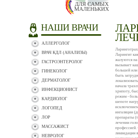
ДЛЯ САМЫХ
МАЛЕНЬКИХ
ЛАР
НАШИ ВРАЧИ
ЛЕЧ
АЛЛЕРГОЛОГ
Ларинготрахе
ВРАЧ КДЛ (АНАЛИЗЫ)
Ларингит как
жалуются на
ГАСТРОЭНТЕРОЛОГ
вызывает каш
большей или 
ГИНЕКОЛОГ
быть затрудн
ДЕРМАТОЛОГ
локализовать
начала трах
ИНФЕКЦИОНИСТ
хрипоту, бы
режим - бол
КАРДИОЛОГ
шепоте нагру
исключением
ЛОГОПЕД
ингаляции (
ЛОР
препараты (т
лечении голо
МАССАЖИСТ
профессией. 
ликвидации в
НЕВРОЛОГ