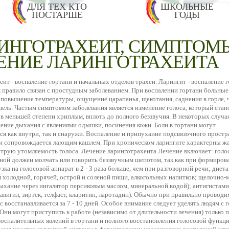
ДЛЯ ТЕХ КТО
ШКОЛЬНЫЕ
ПОСТАРШЕ
ГОДЫ
ИНГОТРАХЕИТ, СИМПТОМ
ЕНИЕ ЛАРИНГОТРАХЕИТА
ит - воспаление гортани и начальных отделов трахеи. Ларингит - воспаление г
 правило связан с простудным заболеванием. При воспалении гортани больные
 повышение температуры, ощущение царапанья, щекотания, саднения в горле, 
ель. Частым симптомом заболевания является изменение голоса, который стан
в меньшей степени хриплым, вплоть до полного беззвучия. В некоторых случа
ение дыхания с явлениями одышки, посинения кожи. Боли в гортани могут
ся как внутри, так и снаружи. Воспаление и припухание подсвязочного простр
еи сопровождается лающим кашлем. При хроническом ларингите характерны ж
струю утомляемость голоса. Лечение ларинготрахеита Лечение включает: голо
ьной должен молчать или говорить беззвучным шепотом, так как при формиров
зка на голосовой аппарат в 2 - 3 раза больше, чем при разговорной речи; диета
 холодной, горячей, острой и соленой пищи, алкогольных напитков; щелочно-
дыхание через ингалятор персиковым маслом, минеральной водой); антигистам
авигил, зиртек, телфаст, кларитин, ларотадин). Обычно при правильно провод
с восстанавливается за 7 - 10 дней. Особое внимание следует уделять людям с 
Они могут приступить к работе (независимо от длительности лечения) только 
оспалительных явлений в гортани и полного восстановления голосовой функци