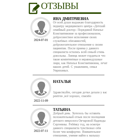
ОТЗЫВЫ
ЯНА ДМИТРИЕВНА
От всей души выражаю благодарность
педиатру медицинского центра «Детский
семейный доктор» Порядиной Наталье
Константиновне за профессионализм,
добросовестное исполнение своих
2024-07-01
служебных обязанностей,
доброжелательное отношение к своим
пациентам. После приема у данного
специалиста остались всей семьей очень
довольны. Липецк может гордиться что
такие компетентные и неравнодушные
люди, как Наталья Константиновна, лечат
наших детей. С уважением, семья
Умрихиных.
НАТАЛЬЯ
Здравствуйте, сегодня дочке делали у вас
рентген ,всё хорошо, спасибо
2022-11-09
ТАТЬЯНА
Добрый день. Хотелось бы оставить
положительный отзыв после посещения
детского невролога Овчаровой Надежды
Сергеевны. Ребёнку год, на осмотре
данного специалиста чувствовал себя
2022-07-11
более чем комфортно. Внимательное
отношение, умение найти к малышу