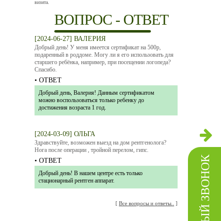
визита.
ВОПРОС - ОТВЕТ
[2024-06-27] ВАЛЕРИЯ
Добрый день! У меня имеется сертификат на 500р,
подаренный в роддоме. Могу ли я его использовать для
старшего ребёнка, например, при посещении логопеда?
Спасибо.
• ОТВЕТ
Добрый день, Валерия! Данным сертификатом
можно воспользоваться только ребенку до
достижения возраста 1 год.
[2024-03-09] ОЛЬГА
Здравствуйте, возможен выезд на дом рентгенолога?
Нога после операции , тройной перелом, гипс.
ОБРАТНЫЙ ЗВОНОК
• ОТВЕТ
Добрый день! В нашем центре есть только
стационарный рентген аппарат.
[
Все вопросы и ответы..
]