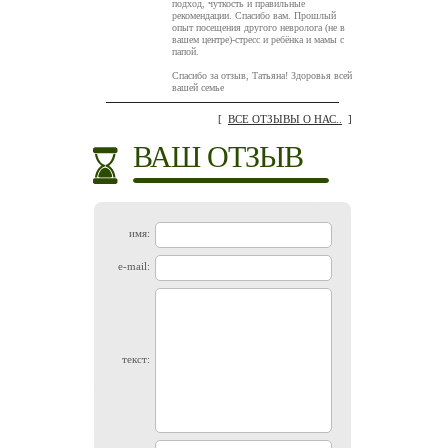
подход, чуткость и правильные
рекомендации. Спасибо вам. Прошлый
опыт посещения другого невролога (не в
вашем центре)-стресс и ребёнка и мамы с
папой.
Спасибо за отзыв, Татьяна! Здоровья всей
вашей семье
[
ВСЕ ОТЗЫВЫ О НАС..
]
ВАШ ОТЗЫВ
имя:
e-mail:
текст: