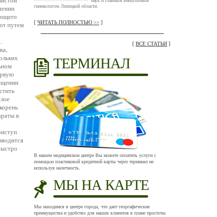
зистой
наук и главным внештатным
гинекологом Липецкой области.
чении
еющего
[
ЧИТАТЬ ПОЛНОСТЬЮ >>
]
ют путем
.
[
ВСЕ СТАТЬИ
]
ка,
кольких
ТЕРМИНАЛ
льном
ервую
мещении
стить
плое
 корень
араты в
риступ
вводится
 быстро
В нашем медицинском центре Вы можете оплатить услуги с
помощью пластиковой кредитной карты через терминал не
используя наличность.
МЫ НА КАРТЕ
Мы находимся в центре города, что дает георгафические
преимущества и удобство для наших клиентов в плане простоты