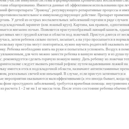
ремя участие иммунной системы в формировании хронических воспалений сли
ртани общепризнанно. Имеются данные об эффективном использовании при ле
ваний фитопрепарата "Эраконд", регулирующего репаративные процессы и им
противовоспалительное и иммуномодулирующее действие. Препарат применя
ортань. У детей из острых воспалительных заболеваний гортани в ряде случаев
подскладочный ларингит (или ложный круп). Картина, как правило, однотипная
инается внезапно ночью. Появляется приступообразный лающий кашель, одыш
атливых мест грудной клетки и области под ложечкой. Приступ длится от нес
учаса, затем ребенок сильно потеет, засыпает, а на утро просыпается в норма
Поскольку приступы могут повторяться, нужно научить родителей оказывать п
ку. Ребенка необходимо взять на руки и попытаться успокоить. Воздух в по
увлажненным, для чего можно занести ребенка в ванную комнату и из душа пу
; рекомендуется сделать горячую ножную ванну. Дать ребенку из ложечки те
арингоспазме следует вызвать рвотный рефлекс путем надавливания ложкой на
льку имеется отек в подскладочной области, назначают антигистаминные преп
изм, ректальных свечей или инъекций. В случае, если приступ затягивается и
ые мероприятия оказываются малоэффективными (а это иногда бывает, когда п
на фоне простудного заболевания), требуется врачебная помощь: внутривенно 
из расчета 1 - 2 мг на 1 кг массы тела. После этого состояние ребенка обычно