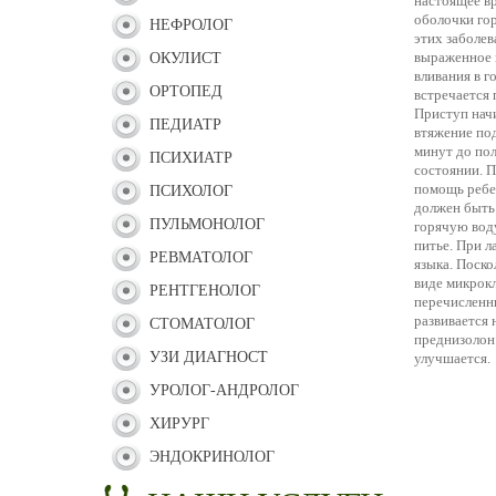
настоящее в
оболочки го
НЕФРОЛОГ
этих заболе
выраженное 
ОКУЛИСТ
вливания в г
ОРТОПЕД
встречается 
Приступ нач
ПЕДИАТР
втяжение под
минут до пол
ПСИХИАТР
состоянии. 
помощь ребен
ПСИХОЛОГ
должен быть 
ПУЛЬМОНОЛОГ
горячую воду
питье. При л
РЕВМАТОЛОГ
языка. Поско
виде микрокл
РЕНТГЕНОЛОГ
перечисленн
развивается 
СТОМАТОЛОГ
преднизолон 
УЗИ ДИАГНОСТ
улучшается.
УРОЛОГ-АНДРОЛОГ
ХИРУРГ
ЭНДОКРИНОЛОГ