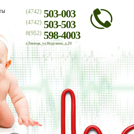
(4742)
503-003
ТЫ
(4742)
503-503
8(952)
598-4003
г.Липецк, ул.Неделина, д.20