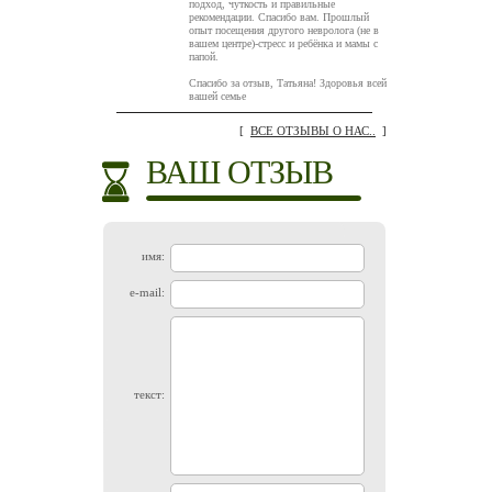
подход, чуткость и правильные
рекомендации. Спасибо вам. Прошлый
опыт посещения другого невролога (не в
вашем центре)-стресс и ребёнка и мамы с
папой.
Спасибо за отзыв, Татьяна! Здоровья всей
вашей семье
[
ВСЕ ОТЗЫВЫ О НАС..
]
ВАШ ОТЗЫВ
имя:
e-mail:
текст: