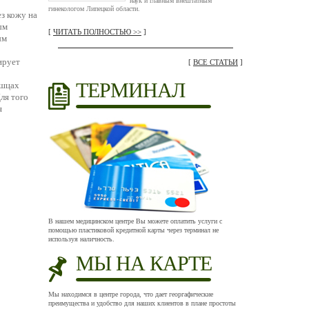
наук и главным внештатным
о
гинекологом Липецкой области.
з кожу на
ым
[
ЧИТАТЬ ПОЛНОСТЬЮ >>
]
ым
ирует
[
ВСЕ СТАТЬИ
]
ТЕРМИНАЛ
ышцах
ля того
я
В нашем медицинском центре Вы можете оплатить услуги с
помощью пластиковой кредитной карты через терминал не
используя наличность.
МЫ НА КАРТЕ
Мы находимся в центре города, что дает георгафические
преимущества и удобство для наших клиентов в плане простоты