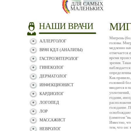
ДЛЯ САМЫХ
МАЛЕНЬКИХ
МИГ
НАШИ ВРАЧИ
Мигрень (бол
АЛЛЕРГОЛОГ
головы. Миг
медленно нач
ВРАЧ КДЛ (АНАЛИЗЫ)
отмечается а
время происх
ГАСТРОЭНТЕРОЛОГ
зрения. Така
ГИНЕКОЛОГ
наблюдается 
определенны
ДЕРМАТОЛОГ
Как правило
головной бо
ИНФЕКЦИОНИСТ
вводится в 
уплотнений, 
КАРДИОЛОГ
годами, ино
ЛОГОПЕД
расположенн
голодание. 
ЛОР
освобождают
(симптом "в
МАССАЖИСТ
Известно, чт
тем, что он:
НЕВРОЛОГ