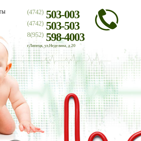
(4742)
503-003
ТЫ
(4742)
503-503
8(952)
598-4003
г.Липецк, ул.Неделина, д.20