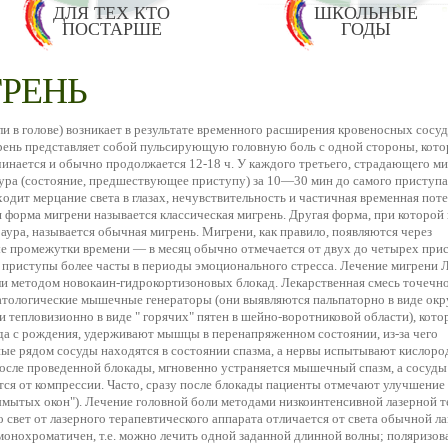
ДЛЯ ТЕХ КТО
ШКОЛЬНЫЕ
ПОСТАРШЕ
ГОДЫ
РЕНЬ
и в голове) возникает в результате временного расширения кровеносных сосу
рень представляет собой пульсирующую головную боль с одной стороны, кото
инается и обычно продолжается 12-18 ч. У каждого третьего, страдающего м
ура (состояние, предшествующее приступу) за 10—30 мин до самого приступа
одит мерцание света в глазах, нечувствительность и частичная временная пот
я форма мигрени называется классическая мигрень. Другая форма, при которой 
аура, называется обычная мигрень. Мигрени, как правило, появляются через
е промежутки времени — в месяц обычно отмечается от двух до четырех прис
, приступы более часты в периоды эмоционального стресса. Лечение мигрени 
ли методом новокаин-гидрокортизоновых блокад. Лекарственная смесь точечн
патологические мышечные генераторы (они выявляются пальпаторно в виде окр
и тепловизионно в виде " горячих" пятен в шейно-воротниковой области), кото
гда с рождения, удерживают мышцы в перенапряженном состоянии, из-за чего
ые рядом сосуды находятся в состоянии спазма, а нервы испытывают кислоро
После проведенной блокады, мгновенно устраняется мышечный спазм, а сосуды
ся от компрессии. Часто, сразу после блокады пациенты отмечают улучшение
ымытых окон"). Лечение головной боли методами низкоинтенсивной лазерной т
о свет от лазерного терапевтического аппарата отличается от света обычной л
 монохроматичен, т.е. можно лечить одной заданной длинной волны; поляризован