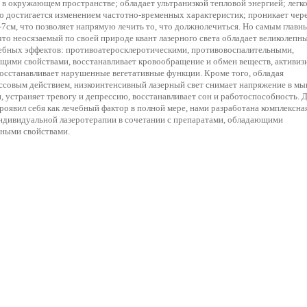
 в окружающем пространстве; обладает ультранизкой тепловой энергией; легк
о достигается изменением частотно-временных характеристик; проникает чере
-7см, что позволяет напрямую лечить то, что должнолечиться. Но самым главн
 что неосязаемый по своей природе квант лазерного света обладает великолепн
ебных эффектов: противоатеросклеротическими, противовоспалительными,
щими свойствами, восстанавливает кровообращение и обмен веществ, активиз
восстанавливает нарушенные вегетативные функции. Кроме того, обладая
ссовым действием, низкоинтенсивный лазерный свет снимает напряжение в м
, устраняет тревогу и депрессию, восстанавливает сон и работоспособность. Д
роявил себя как лечебный фактор в полной мере, нами разработана комплексна
ндивидуальной лазеротерапии в сочетании с препаратами, обладающими
ными свойствами.