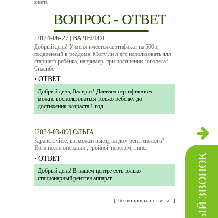
визита.
ВОПРОС - ОТВЕТ
[2024-06-27] ВАЛЕРИЯ
Добрый день! У меня имеется сертификат на 500р,
подаренный в роддоме. Могу ли я его использовать для
старшего ребёнка, например, при посещении логопеда?
Спасибо.
• ОТВЕТ
Добрый день, Валерия! Данным сертификатом
можно воспользоваться только ребенку до
достижения возраста 1 год.
[2024-03-09] ОЛЬГА
Здравствуйте, возможен выезд на дом рентгенолога?
Нога после операции , тройной перелом, гипс.
ОБРАТНЫЙ ЗВОНОК
• ОТВЕТ
Добрый день! В нашем центре есть только
стационарный рентген аппарат.
[
Все вопросы и ответы..
]