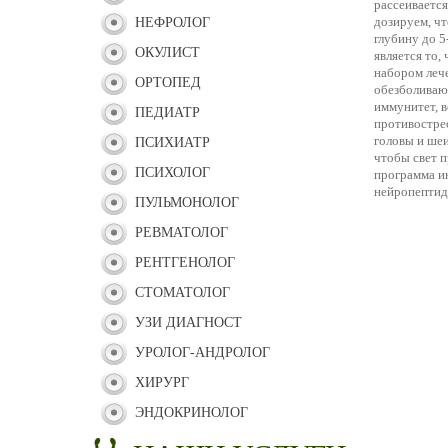
рассеивается
дозируем, чт
НЕФРОЛОГ
глубину до 5
ОКУЛИСТ
является то,
набором леч
ОРТОПЕД
обезболиваю
иммунитет, 
ПЕДИАТР
противостре
головы и шеи
ПСИХИАТР
чтобы свет п
ПСИХОЛОГ
программа и
нейропептид
ПУЛЬМОНОЛОГ
РЕВМАТОЛОГ
РЕНТГЕНОЛОГ
СТОМАТОЛОГ
УЗИ ДИАГНОСТ
УРОЛОГ-АНДРОЛОГ
ХИРУРГ
ЭНДОКРИНОЛОГ