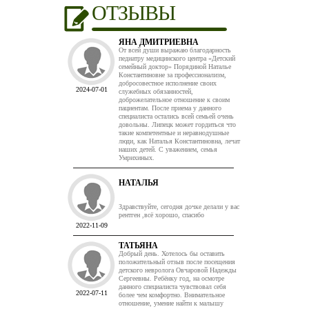
ОТЗЫВЫ
ЯНА ДМИТРИЕВНА
От всей души выражаю благодарность
педиатру медицинского центра «Детский
семейный доктор» Порядиной Наталье
Константиновне за профессионализм,
добросовестное исполнение своих
2024-07-01
служебных обязанностей,
доброжелательное отношение к своим
пациентам. После приема у данного
специалиста остались всей семьей очень
довольны. Липецк может гордиться что
такие компетентные и неравнодушные
люди, как Наталья Константиновна, лечат
наших детей. С уважением, семья
Умрихиных.
НАТАЛЬЯ
Здравствуйте, сегодня дочке делали у вас
рентген ,всё хорошо, спасибо
2022-11-09
ТАТЬЯНА
Добрый день. Хотелось бы оставить
положительный отзыв после посещения
детского невролога Овчаровой Надежды
Сергеевны. Ребёнку год, на осмотре
данного специалиста чувствовал себя
2022-07-11
более чем комфортно. Внимательное
отношение, умение найти к малышу