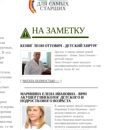
ДЛЯ САМЫХ
СТАРШИХ
НА ЗАМЕТКУ
дов
рая
КЕНИГ ЛЕОН ОТТОВИЧ - ДЕТСКИЙ ХИРУРГ
игренью,
. В это
Друзья, в нашем центре новый
специалист - Кениг Леон Оттович -
еря
детский хирург.
не
Леон Оттович имеет высшую
квалификационную категорию и стаж
работы более 40 лет.
тупов.
Лечение
[
ЧИТАТЬ ПОЛНОСТЬЮ >>
]
о
углых
рые
МАРИНИНА ЕЛЕНА ИВАНОВНА - ВРАЧ
АКУШЕР ГИНЕКОЛОГ ДЕТСКОГО И
ПОДРОСТКОВОГО ВОЗРАСТА
дное
В нашем центре новый специалист -
 и нервы
Маринина Елена Ивановна - врач
 зрения
акушер-гинеколог детского и
ерапии.
подросткового возраста.
Елена Ивановна имеет высшую
ампочки
квалификационную категорию,
, т.е не
является кандидатом медицинский