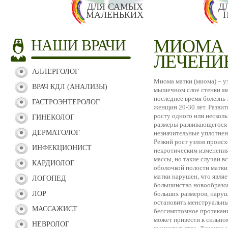
ДЛЯ САМЫХ
Д
МАЛЕНЬКИХ
МИОМА 
НАШИ ВРАЧИ
ЛЕЧЕНИ
АЛЛЕРГОЛОГ
Миома матки (миома) – у
ВРАЧ КДЛ (АНАЛИЗЫ)
мышечном слое стенки мат
последнее время болезнь
ГАСТРОЭНТЕРОЛОГ
женщин 20-30 лет. Разви
росту одного или несколь
ГИНЕКОЛОГ
размеры развивающегося 
ДЕРМАТОЛОГ
незначительные уплотнен
Резкий рост узлов происх
ИНФЕКЦИОНИСТ
некротическим изменения
массы, но такие случаи в
КАРДИОЛОГ
оболочкой полости матки
матки нарушен, что явля
ЛОГОПЕД
большинство новообразо
ЛОР
больших размеров, наруша
остановить менструальные
МАССАЖИСТ
бессимптомное протекание
может привести к сильном
НЕВРОЛОГ