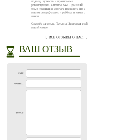
подход, чуткость и правильные
рекомендации. Спасибо вам. Прошлый
опыт посещения другого невролога (не в
вашем центре)-стресс и ребёнка и мамы с
папой.
Спасибо за отзыв, Татьяна! Здоровья всей
вашей семье
[
ВСЕ ОТЗЫВЫ О НАС..
]
ВАШ ОТЗЫВ
имя:
e-mail:
текст: