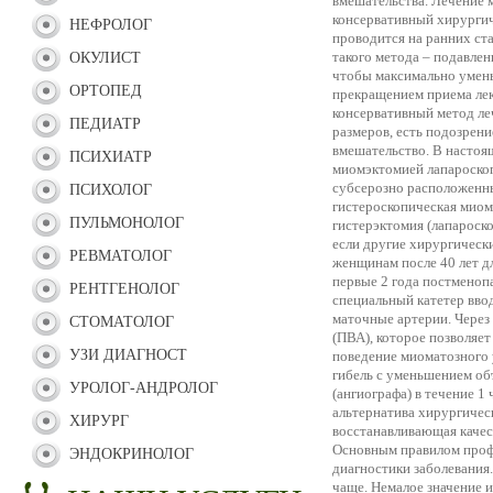
вмешательства. Лечение 
консервативный хирурги
НЕФРОЛОГ
проводится на ранних ст
такого метода – подавлен
ОКУЛИСТ
чтобы максимально умень
ОРТОПЕД
прекращением приема лек
консервативный метод ле
ПЕДИАТР
размеров, есть подозрен
вмешательство. В настоя
ПСИХИАТР
миомэктомией лапароскоп
субсерозно расположенны
ПСИХОЛОГ
гистероскопическая миом
ПУЛЬМОНОЛОГ
гистерэктомия (лапароско
если другие хирургически
РЕВМАТОЛОГ
женщинам после 40 лет д
первые 2 года постменоп
РЕНТГЕНОЛОГ
специальный катетер вво
маточные артерии. Через
СТОМАТОЛОГ
(ПВА), которое позволяе
УЗИ ДИАГНОСТ
поведение миоматозного 
гибель с уменьшением об
УРОЛОГ-АНДРОЛОГ
(ангиографа) в течение 
альтернатива хирургичес
ХИРУРГ
восстанавливающая каче
Основным правилом профи
ЭНДОКРИНОЛОГ
диагностики заболевания
чаще. Немалое значение 