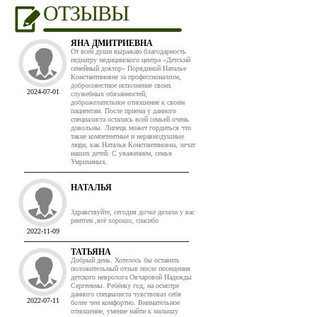
ОТЗЫВЫ
ЯНА ДМИТРИЕВНА
От всей души выражаю благодарность
педиатру медицинского центра «Детский
семейный доктор» Порядиной Наталье
Константиновне за профессионализм,
добросовестное исполнение своих
2024-07-01
служебных обязанностей,
доброжелательное отношение к своим
пациентам. После приема у данного
специалиста остались всей семьей очень
довольны. Липецк может гордиться что
такие компетентные и неравнодушные
люди, как Наталья Константиновна, лечат
наших детей. С уважением, семья
Умрихиных.
НАТАЛЬЯ
Здравствуйте, сегодня дочке делали у вас
рентген ,всё хорошо, спасибо
2022-11-09
ТАТЬЯНА
Добрый день. Хотелось бы оставить
положительный отзыв после посещения
детского невролога Овчаровой Надежды
Сергеевны. Ребёнку год, на осмотре
данного специалиста чувствовал себя
2022-07-11
более чем комфортно. Внимательное
отношение, умение найти к малышу