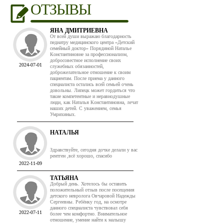
ОТЗЫВЫ
ЯНА ДМИТРИЕВНА
От всей души выражаю благодарность
педиатру медицинского центра «Детский
семейный доктор» Порядиной Наталье
Константиновне за профессионализм,
добросовестное исполнение своих
2024-07-01
служебных обязанностей,
доброжелательное отношение к своим
пациентам. После приема у данного
специалиста остались всей семьей очень
довольны. Липецк может гордиться что
такие компетентные и неравнодушные
люди, как Наталья Константиновна, лечат
наших детей. С уважением, семья
Умрихиных.
НАТАЛЬЯ
Здравствуйте, сегодня дочке делали у вас
рентген ,всё хорошо, спасибо
2022-11-09
ТАТЬЯНА
Добрый день. Хотелось бы оставить
положительный отзыв после посещения
детского невролога Овчаровой Надежды
Сергеевны. Ребёнку год, на осмотре
данного специалиста чувствовал себя
2022-07-11
более чем комфортно. Внимательное
отношение, умение найти к малышу