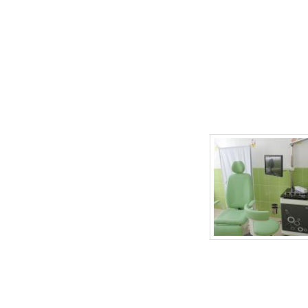
г.Липецк, ул. Неделина, д.20
т.
(4742) 50-30-03
,
50-35-03
e-mail: babydoctor48@mail.ru
Продвижение сайта