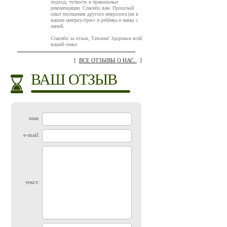
подход, чуткость и правильные
рекомендации. Спасибо вам. Прошлый
опыт посещения другого невролога (не в
вашем центре)-стресс и ребёнка и мамы с
папой.
Спасибо за отзыв, Татьяна! Здоровья всей
вашей семье
[
ВСЕ ОТЗЫВЫ О НАС..
]
ВАШ ОТЗЫВ
имя:
e-mail:
текст: