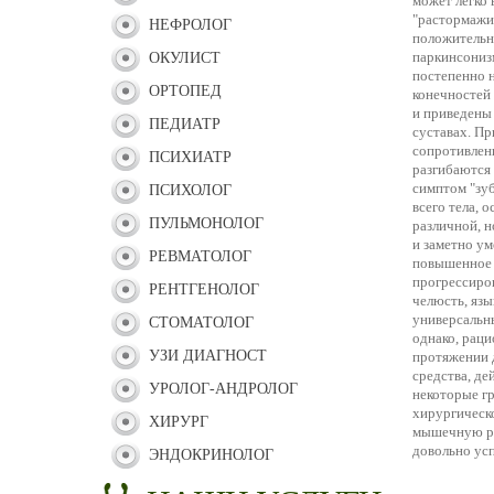
может легко 
"растормажи
НЕФРОЛОГ
положительн
паркинсониз
ОКУЛИСТ
постепенно н
ОРТОПЕД
конечностей 
и приведены 
ПЕДИАТР
суставах. Пр
сопротивлени
ПСИХИАТР
разгибаются 
симптом "зу
ПСИХОЛОГ
всего тела, 
ПУЛЬМОНОЛОГ
различной, н
и заметно у
РЕВМАТОЛОГ
повышенное 
прогрессиро
РЕНТГЕНОЛОГ
челюсть, язы
универсальн
СТОМАТОЛОГ
однако, раци
УЗИ ДИАГНОСТ
протяжении 
средства, д
УРОЛОГ-АНДРОЛОГ
некоторые г
хирургическо
ХИРУРГ
мышечную ри
довольно усп
ЭНДОКРИНОЛОГ