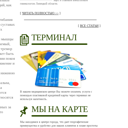
менное
наук и главным внештатным
гинекологом Липецкой области.
ий, как
[
ЧИТАТЬ ПОЛНОСТЬЮ >>
]
сгибания
 суставах
[
ВСЕ СТАТЬИ
]
ых
ТЕРМИНАЛ
ом мышцы
аемый,
 тремор
ожет быть
нии покоя
ряжение и
ая нижнюю
а
альна,
на
В нашем медицинском центре Вы можете оплатить услуги с
ются
помощью пластиковой кредитной карты через терминал не
тносятся
используя наличность.
МЫ НА КАРТЕ
нных за
то
Мы находимся в центре города, что дает георгафические
преимущества и удобство для наших клиентов в плане простоты