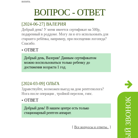
визита.
ВОПРОС - ОТВЕТ
[2024-06-27] ВАЛЕРИЯ
Добрый день! У меня имеется сертификат на 500р,
подаренный в роддоме. Могу ли я его использовать для
старшего ребёнка, например, при посещении логопеда?
Спасибо.
• ОТВЕТ
Добрый день, Валерия! Данным сертификатом
можно воспользоваться только ребенку до
достижения возраста 1 год.
[2024-03-09] ОЛЬГА
Здравствуйте, возможен выезд на дом рентгенолога?
Нога после операции , тройной перелом, гипс.
ОБРАТНЫЙ ЗВОНОК
• ОТВЕТ
Добрый день! В нашем центре есть только
стационарный рентген аппарат.
[
Все вопросы и ответы..
]