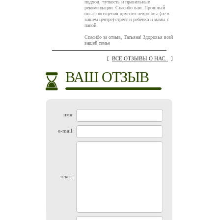
подход, чуткость и правильные
рекомендации. Спасибо вам. Прошлый
опыт посещения другого невролога (не в
вашем центре)-стресс и ребёнка и мамы с
папой.
Спасибо за отзыв, Татьяна! Здоровья всей
вашей семье
[
ВСЕ ОТЗЫВЫ О НАС..
]
ВАШ ОТЗЫВ
имя:
e-mail:
текст: