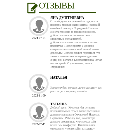
ОТЗЫВЫ
ЯНА ДМИТРИЕВНА
От всей души выражаю благодарность
педиатру медицинского центра «Детский
семейный доктор» Порядиной Наталье
Константиновне за профессионализм,
добросовестное исполнение своих
2024-07-01
служебных обязанностей,
доброжелательное отношение к своим
пациентам. После приема у данного
специалиста остались всей семьей очень
довольны. Липецк может гордиться что
такие компетентные и неравнодушные
люди, как Наталья Константиновна, лечат
наших детей. С уважением, семья
Умрихиных.
НАТАЛЬЯ
Здравствуйте, сегодня дочке делали у вас
рентген ,всё хорошо, спасибо
2022-11-09
ТАТЬЯНА
Добрый день. Хотелось бы оставить
положительный отзыв после посещения
детского невролога Овчаровой Надежды
Сергеевны. Ребёнку год, на осмотре
данного специалиста чувствовал себя
2022-07-11
более чем комфортно. Внимательное
отношение, умение найти к малышу