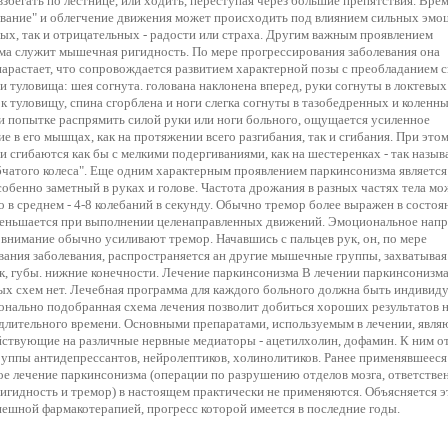
взбегать по лестнице, или ходить, переступая через большие препятствия. Вре
вание" и облегчение движения может происходить под влиянием сильных эмоц
ых, так и отрицательных - радости или страха. Другим важным проявлением
ма служит мышечная ригидность. По мере прогрессирования заболевания она
арастает, что сопровождается развитием характерной позы с преобладанием 
и туловища: шея согнута. голована наклонена вперед, руки согнуты в локтевых
к туловищу, спина сгорблена и ноги слегка согнуты в тазобедренных и коленн
и попытке распрямить силой руки или ноги больного, ощущается усиленное
е в его мышцах, как на протяжении всего разгибания, так и сгибания. При эт
и сгибаются как бы с мелкими подергиваниями, как на шестеренках - так назыв
бчатого колеса". Еще одним характерным проявлением паркинсонизма является
особенно заметный в руках и голове. Частота дрожания в разных частях тела м
о в среднем - 4-8 колебаний в секунду. Обычно тремор более выражен в состоя
меньшается при выполнении целенаправленных движений. Эмоциональное нап
внимание обычно усиливают тремор. Начавшись с пальцев рук, он, по мере
вания заболевания, распространяется ан другие мышечные группы, захватыв
к, губы. нижние конечности. Лечение паркинсонизма В лечении паркинсонизм
ых схем нет. Лечебная программа для каждого больного должна быть индивиду
онально подобранная схема лечения позволит добиться хороших результатов 
длительного времени. Основными препаратами, используемым в лечении, явля
ействующие на различные нервные медиаторы - ацетилхолин, дофамин. К ним о
руппы антидепрессантов, нейролептиков, холинолитиков. Ранее применявшееся
е лечение паркинсонизма (операции по разрушению отделов мозга, ответстве
гидность и тремор) в настоящем практически не применяются. Объясняется э
ешной фармакотерапией, прогресс которой имеется в последние годы.