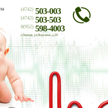
(4742)
503-003
ТЫ
(4742)
503-503
8(952)
598-4003
г.Липецк, ул.Неделина, д.20