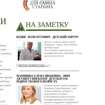
ДЛЯ САМЫХ
СТАРШИХ
 И
НА ЗАМЕТКУ
КЕНИГ ЛЕОН ОТТОВИЧ - ДЕТСКИЙ ХИРУРГ
Друзья, в нашем центре новый
специалист - Кениг Леон Оттович -
нием
детский хирург.
и или
Леон Оттович имеет высшую
 тремор,
квалификационную категорию и стаж
работы более 40 лет.
а -
ие
[
ЧИТАТЬ ПОЛНОСТЬЮ >>
]
дивления
 и
МАРИНИНА ЕЛЕНА ИВАНОВНА - ВРАЧ
ное время
АКУШЕР ГИНЕКОЛОГ ДЕТСКОГО И
той над
ПОДРОСТКОВОГО ВОЗРАСТА
вые шаги
В нашем центре новый специалист -
Маринина Елена Ивановна - врач
емп
акушер-гинеколог детского и
.
подросткового возраста.
Елена Ивановна имеет высшую
квалификационную категорию,
ула.
является кандидатом медицинский