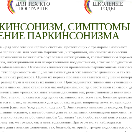
ДЛЯ ТЕХ КТО
ШКОЛЬНЫЕ
ПОСТАРШЕ
ГОДЫ
КИНСОНИЗМ, СИМПТОМЫ
ЕНИЕ ПАРКИНСОНИЗМА
м - ряд заболеваний нервной системы, протекающих с тремором. Различают
м первичный. или болезнь Паркинсона, и вторичный, или симптоматический.
аркинсонизм может быть обусловлен инфекционным, травматическим пораже
зга, инфекционными или лекарственными воздействиями, а так же сосудистым
 заболеваниями. Основным клиническим проявлением паркинсонизма являются
 тугоподвижность мышц, малая амплитуда и "скованность" движений, а так же
ышечных рефлексов. Одним их первых проявлений является нарушение почерк
размер букв и четкость их написания. Присоединяется гипомимия - уменьшен
ости мимики; лицо становится маскообразным, иногда с застывшей гримасой у
Значительно урежаются мигательные движения век; речь становится невнятной
 Постепенно появляется ощущение скованности во всем теле. Больные длитель
ться в позах, не возможных для здоровых людей, например лежать с приподня
ловой (симптом "воздушной подушки"). Значительно изменяется походка. Пер
ольшим усилием, а затем больной двигается мелкими, семенящими шажками, т
епенно нарастает, больной как бы "догоняет" свой собственный центр тяжести
 ему так же трудно, как и начать движение. При этом могут наблюдаться
ые двигательные феномены: так, больной, который с трудом поднимается со ст