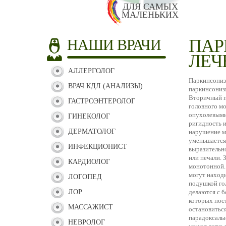
ДЛЯ САМЫХ
МАЛЕНЬКИХ
ПАР
НАШИ ВРАЧИ
ЛЕЧ
АЛЛЕРГОЛОГ
Паркинсониз
ВРАЧ КДЛ (АНАЛИЗЫ)
паркинсониз
Вторичный п
ГАСТРОЭНТЕРОЛОГ
головного мо
опухолевыми
ГИНЕКОЛОГ
ригидность и
ДЕРМАТОЛОГ
нарушение м
уменьшается 
ИНФЕКЦИОНИСТ
выразительн
или печали. 
КАРДИОЛОГ
монотонной.
могут находи
ЛОГОПЕД
подушкой го
ЛОР
делаются с б
которых пост
МАССАЖИСТ
остановиться
парадоксальн
НЕВРОЛОГ