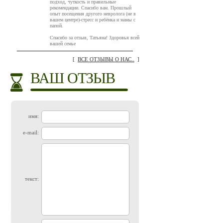
подход, чуткость и правильные
рекомендации. Спасибо вам. Прошлый
опыт посещения другого невролога (не в
вашем центре)-стресс и ребёнка и мамы с
папой.
Спасибо за отзыв, Татьяна! Здоровья всей
вашей семье
[
ВСЕ ОТЗЫВЫ О НАС..
]
ВАШ ОТЗЫВ
имя:
e-mail:
текст: