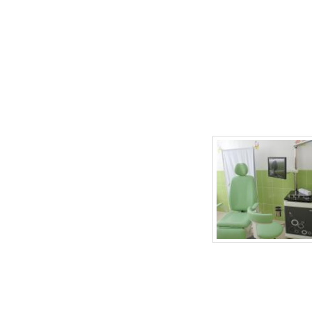
г.Липецк, ул. Неделина, д.20
т.
(4742) 50-30-03
,
50-35-03
e-mail: babydoctor48@mail.ru
Продвижение сайта