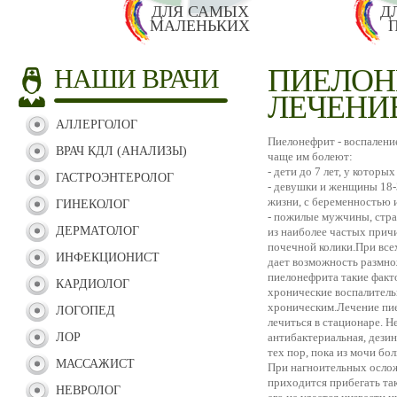
ДЛЯ САМЫХ
Д
МАЛЕНЬКИХ
ПИЕЛОН
НАШИ ВРАЧИ
ЛЕЧЕНИ
АЛЛЕРГОЛОГ
Пиелонефрит - воспалени
ВРАЧ КДЛ (АНАЛИЗЫ)
чаще им болеют:
- дети до 7 лет, у котор
ГАСТРОЭНТЕРОЛОГ
- девушки и женщины 18-3
жизни, с беременностью 
ГИНЕКОЛОГ
- пожилые мужчины, стр
ДЕРМАТОЛОГ
из наиболее частых прич
почечной колики.При всех
ИНФЕКЦИОНИСТ
дает возможность размно
пиелонефрита такие факт
КАРДИОЛОГ
хронические воспалитель
хроническим.Лечение пи
ЛОГОПЕД
лечиться в стационаре. 
ЛОР
антибактериальная, дези
тех пор, пока из мочи бо
МАССАЖИСТ
При нагноительных ослож
приходится прибегать та
НЕВРОЛОГ