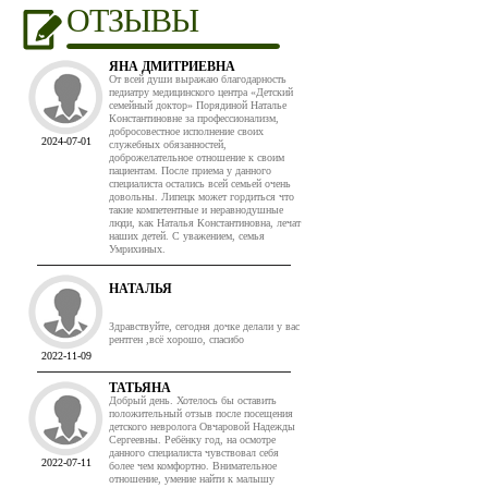
ОТЗЫВЫ
ЯНА ДМИТРИЕВНА
От всей души выражаю благодарность
педиатру медицинского центра «Детский
семейный доктор» Порядиной Наталье
Константиновне за профессионализм,
добросовестное исполнение своих
2024-07-01
служебных обязанностей,
доброжелательное отношение к своим
пациентам. После приема у данного
специалиста остались всей семьей очень
довольны. Липецк может гордиться что
такие компетентные и неравнодушные
люди, как Наталья Константиновна, лечат
наших детей. С уважением, семья
Умрихиных.
НАТАЛЬЯ
Здравствуйте, сегодня дочке делали у вас
рентген ,всё хорошо, спасибо
2022-11-09
ТАТЬЯНА
Добрый день. Хотелось бы оставить
положительный отзыв после посещения
детского невролога Овчаровой Надежды
Сергеевны. Ребёнку год, на осмотре
данного специалиста чувствовал себя
2022-07-11
более чем комфортно. Внимательное
отношение, умение найти к малышу