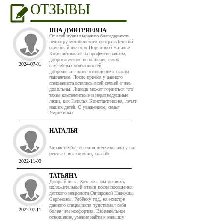
ОТЗЫВЫ
ЯНА ДМИТРИЕВНА
От всей души выражаю благодарность
педиатру медицинского центра «Детский
семейный доктор» Порядиной Наталье
Константиновне за профессионализм,
добросовестное исполнение своих
2024-07-01
служебных обязанностей,
доброжелательное отношение к своим
пациентам. После приема у данного
специалиста остались всей семьей очень
довольны. Липецк может гордиться что
такие компетентные и неравнодушные
люди, как Наталья Константиновна, лечат
наших детей. С уважением, семья
Умрихиных.
НАТАЛЬЯ
Здравствуйте, сегодня дочке делали у вас
рентген ,всё хорошо, спасибо
2022-11-09
ТАТЬЯНА
Добрый день. Хотелось бы оставить
положительный отзыв после посещения
детского невролога Овчаровой Надежды
Сергеевны. Ребёнку год, на осмотре
данного специалиста чувствовал себя
2022-07-11
более чем комфортно. Внимательное
отношение, умение найти к малышу