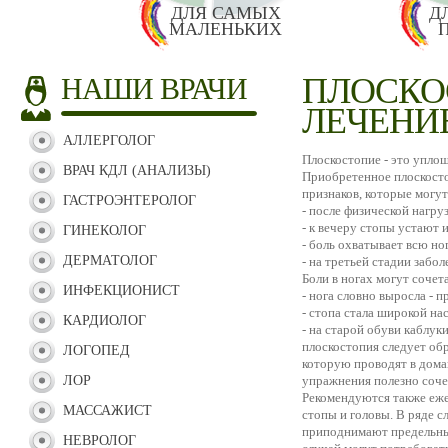
ДЛЯ САМЫХ
Д
МАЛЕНЬКИХ
ПЛОСКО
НАШИ ВРАЧИ
ЛЕЧЕНИ
АЛЛЕРГОЛОГ
Плоскостопие - это упло
ВРАЧ КДЛ (АНАЛИЗЫ)
Приобретенное плоскост
признаков, которые могу
ГАСТРОЭНТЕРОЛОГ
- после физической нагру
- к вечеру стопы устают 
ГИНЕКОЛОГ
- боль охватывает всю но
ДЕРМАТОЛОГ
- на третьей стадии забо
Боли в ногах могут соче
ИНФЕКЦИОНИСТ
- нога словно выросла - 
- стопа стала широкой на
КАРДИОЛОГ
- на старой обуви каблу
плоскостопия следует обр
ЛОГОПЕД
которую проводят в дом
ЛОР
упражнения полезно соч
Рекомендуются также еже
МАССАЖИСТ
стопы и головы. В ряде с
приподнимают предельный
НЕВРОЛОГ