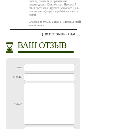
подход, чуткость и правильные
рекомендации. Спасибо вам. Прошлый
опыт посещения другого невролога (не в
вашем центре)-стресс и ребёнка и мамы с
папой.
Спасибо за отзыв, Татьяна! Здоровья всей
вашей семье
[
ВСЕ ОТЗЫВЫ О НАС..
]
ВАШ ОТЗЫВ
имя:
e-mail:
текст: