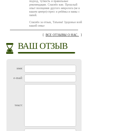
подход, чуткость и правильные
рекомендации. Спасибо вам. Прошлый
опыт посещения другого невролога (не в
вашем центре)-стресс и ребёнка и мамы с
папой.
Спасибо за отзыв, Татьяна! Здоровья всей
вашей семье
[
ВСЕ ОТЗЫВЫ О НАС..
]
ВАШ ОТЗЫВ
имя:
e-mail:
текст: