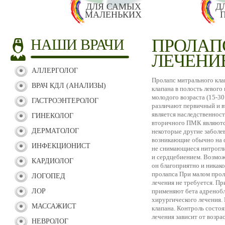
ДЛЯ САМЫХ
Д
МАЛЕНЬКИХ
ПРОЛАП
НАШИ ВРАЧИ
ЛЕЧЕНИ
АЛЛЕРГОЛОГ
Пролапс митрального кла
ВРАЧ КДЛ (АНАЛИЗЫ)
клапана в полость левого
молодого возраста (15-30
ГАСТРОЭНТЕРОЛОГ
различают первичный и 
является наследственнос
ГИНЕКОЛОГ
вторичного ПМК являются
ДЕРМАТОЛОГ
некоторые другие заболе
возникающие обычно на ф
ИНФЕКЦИОНИСТ
не снимающиеся нитрогл
и сердцебиением. Возмож
КАРДИОЛОГ
он благоприятно и никако
пролапса При малом прол
ЛОГОПЕД
лечения не требуется. П
ЛОР
применяют бета адренобл
хирургического лечения.
МАССАЖИСТ
клапана. Контроль состо
лечения зависит от возра
НЕВРОЛОГ