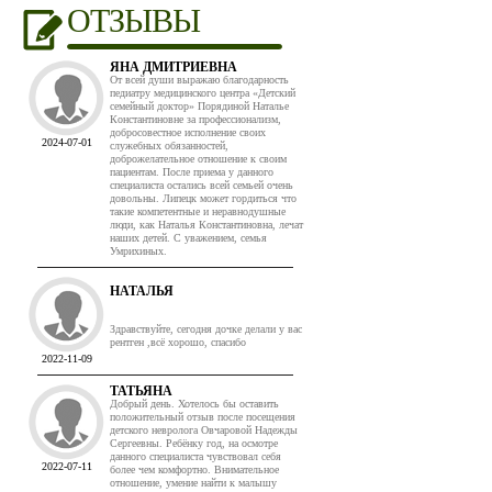
ОТЗЫВЫ
ЯНА ДМИТРИЕВНА
От всей души выражаю благодарность
педиатру медицинского центра «Детский
семейный доктор» Порядиной Наталье
Константиновне за профессионализм,
добросовестное исполнение своих
2024-07-01
служебных обязанностей,
доброжелательное отношение к своим
пациентам. После приема у данного
специалиста остались всей семьей очень
довольны. Липецк может гордиться что
такие компетентные и неравнодушные
люди, как Наталья Константиновна, лечат
наших детей. С уважением, семья
Умрихиных.
НАТАЛЬЯ
Здравствуйте, сегодня дочке делали у вас
рентген ,всё хорошо, спасибо
2022-11-09
ТАТЬЯНА
Добрый день. Хотелось бы оставить
положительный отзыв после посещения
детского невролога Овчаровой Надежды
Сергеевны. Ребёнку год, на осмотре
данного специалиста чувствовал себя
2022-07-11
более чем комфортно. Внимательное
отношение, умение найти к малышу