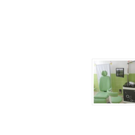
г.Липецк, ул. Неделина, д.20
т.
(4742) 50-30-03
,
50-35-03
e-mail: babydoctor48@mail.ru
Продвижение сайта