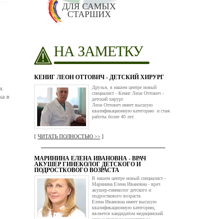
ДЛЯ САМЫХ
СТАРШИХ
НА ЗАМЕТКУ
КЕНИГ ЛЕОН ОТТОВИЧ - ДЕТСКИЙ ХИРУРГ
м.
Друзья, в нашем центре новый
специалист - Кениг Леон Оттович -
ка в
детский хирург.
Леон Оттович имеет высшую
квалификационную категорию и стаж
работы более 40 лет.
[
ЧИТАТЬ ПОЛНОСТЬЮ >>
]
МАРИНИНА ЕЛЕНА ИВАНОВНА - ВРАЧ
АКУШЕР ГИНЕКОЛОГ ДЕТСКОГО И
ПОДРОСТКОВОГО ВОЗРАСТА
В нашем центре новый специалист -
Маринина Елена Ивановна - врач
акушер-гинеколог детского и
подросткового возраста.
Елена Ивановна имеет высшую
квалификационную категорию,
является кандидатом медицинский