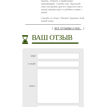
подход, чуткость и правильные
рекомендации. Спасибо вам. Прошлый
опыт посещения другого невролога (не в
вашем центре)-стресс и ребёнка и мамы с
папой.
Спасибо за отзыв, Татьяна! Здоровья всей
вашей семье
[
ВСЕ ОТЗЫВЫ О НАС..
]
ВАШ ОТЗЫВ
имя:
e-mail:
текст: