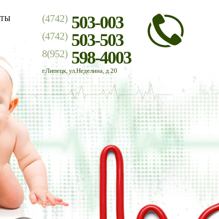
(4742)
503-003
КТЫ
(4742)
503-503
8(952)
598-4003
г.Липецк, ул.Неделина, д.20