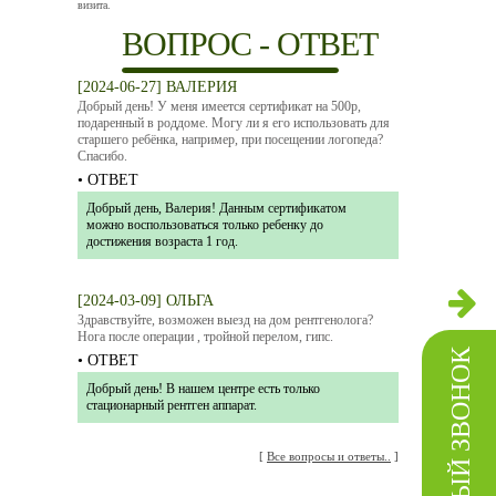
визита.
ВОПРОС - ОТВЕТ
[2024-06-27] ВАЛЕРИЯ
Добрый день! У меня имеется сертификат на 500р,
подаренный в роддоме. Могу ли я его использовать для
старшего ребёнка, например, при посещении логопеда?
Спасибо.
• ОТВЕТ
Добрый день, Валерия! Данным сертификатом
можно воспользоваться только ребенку до
достижения возраста 1 год.
[2024-03-09] ОЛЬГА
Здравствуйте, возможен выезд на дом рентгенолога?
Нога после операции , тройной перелом, гипс.
ОБРАТНЫЙ ЗВОНОК
• ОТВЕТ
Добрый день! В нашем центре есть только
стационарный рентген аппарат.
[
Все вопросы и ответы..
]