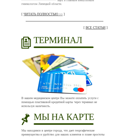
наук и главным внештатным
гинекологом Липецкой области.
[
ЧИТАТЬ ПОЛНОСТЬЮ >>
]
[
ВСЕ СТАТЬИ
]
ТЕРМИНАЛ
В нашем медицинском центре Вы можете оплатить услуги с
помощью пластиковой кредитной карты через терминал не
используя наличность.
МЫ НА КАРТЕ
Мы находимся в центре города, что дает георгафические
преимущества и удобство для наших клиентов в плане простоты