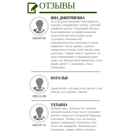
ОТЗЫВЫ
ЯНА ДМИТРИЕВНА
От всей души выражаю благодарность
педиатру медицинского центра «Детский
семейный доктор» Порядиной Наталье
Константиновне за профессионализм,
добросовестное исполнение своих
2024-07-01
служебных обязанностей,
доброжелательное отношение к своим
пациентам. После приема у данного
специалиста остались всей семьей очень
довольны. Липецк может гордиться что
такие компетентные и неравнодушные
люди, как Наталья Константиновна, лечат
наших детей. С уважением, семья
Умрихиных.
НАТАЛЬЯ
Здравствуйте, сегодня дочке делали у вас
рентген ,всё хорошо, спасибо
2022-11-09
ТАТЬЯНА
Добрый день. Хотелось бы оставить
положительный отзыв после посещения
детского невролога Овчаровой Надежды
Сергеевны. Ребёнку год, на осмотре
данного специалиста чувствовал себя
2022-07-11
более чем комфортно. Внимательное
отношение, умение найти к малышу