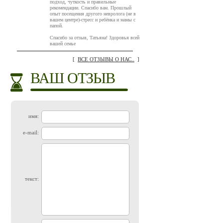
подход, чуткость и правильные
рекомендации. Спасибо вам. Прошлый
опыт посещения другого невролога (не в
вашем центре)-стресс и ребёнка и мамы с
папой.
Спасибо за отзыв, Татьяна! Здоровья всей
вашей семье
[
ВСЕ ОТЗЫВЫ О НАС..
]
ВАШ ОТЗЫВ
имя:
e-mail:
текст: