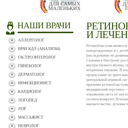
ДЛЯ САМЫХ
Д
МАЛЕНЬКИХ
РЕТИНО
НАШИ ВРАЧИ
И ЛЕЧЕ
АЛЛЕРГОЛОГ
Ретинобластома является
ВРАЧ КДЛ (АНАЛИЗЫ)
новорожденных и у детей
(наследование но домина
ГАСТРОЭНТЕРОЛОГ
Склонна к быстрому рост
внутри глазного яблока, 
ГИНЕКОЛОГ
вторичная глаукома. В п
ДЕРМАТОЛОГ
прорастание по зрительн
центральной нервной сис
ИНФЕКЦИОНИСТ
признаки ретинобластомы
медицинский персонал,— 
КАРДИОЛОГ
отражения света от опухо
госпитализируют.Лечени
ЛОГОПЕД
вмешательство, лучевая т
ЛОР
МАССАЖИСТ
НЕВРОЛОГ