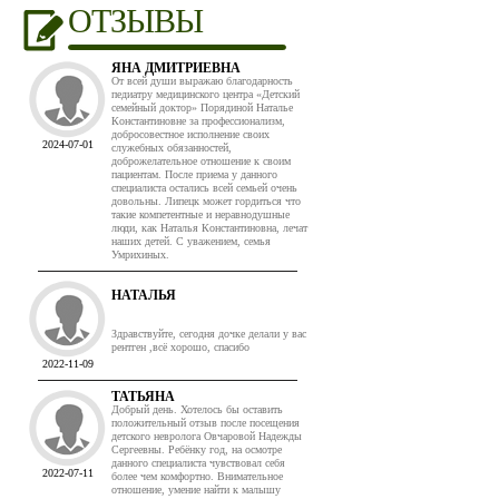
ОТЗЫВЫ
ЯНА ДМИТРИЕВНА
От всей души выражаю благодарность
педиатру медицинского центра «Детский
семейный доктор» Порядиной Наталье
Константиновне за профессионализм,
добросовестное исполнение своих
2024-07-01
служебных обязанностей,
доброжелательное отношение к своим
пациентам. После приема у данного
специалиста остались всей семьей очень
довольны. Липецк может гордиться что
такие компетентные и неравнодушные
люди, как Наталья Константиновна, лечат
наших детей. С уважением, семья
Умрихиных.
НАТАЛЬЯ
Здравствуйте, сегодня дочке делали у вас
рентген ,всё хорошо, спасибо
2022-11-09
ТАТЬЯНА
Добрый день. Хотелось бы оставить
положительный отзыв после посещения
детского невролога Овчаровой Надежды
Сергеевны. Ребёнку год, на осмотре
данного специалиста чувствовал себя
2022-07-11
более чем комфортно. Внимательное
отношение, умение найти к малышу