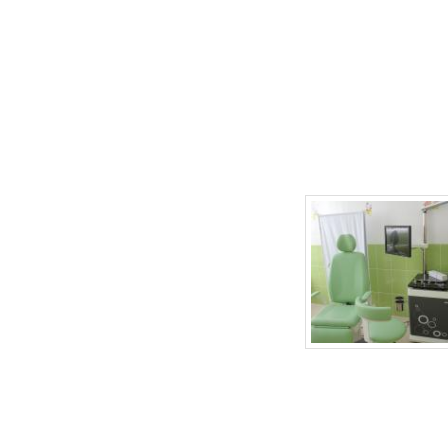
г.Липецк, ул. Неделина, д.20
т.
(4742) 50-30-03
,
50-35-03
e-mail: babydoctor48@mail.ru
Продвижение сайта