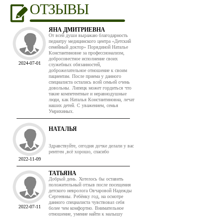
ОТЗЫВЫ
ЯНА ДМИТРИЕВНА
От всей души выражаю благодарность
педиатру медицинского центра «Детский
семейный доктор» Порядиной Наталье
Константиновне за профессионализм,
добросовестное исполнение своих
2024-07-01
служебных обязанностей,
доброжелательное отношение к своим
пациентам. После приема у данного
специалиста остались всей семьей очень
довольны. Липецк может гордиться что
такие компетентные и неравнодушные
люди, как Наталья Константиновна, лечат
наших детей. С уважением, семья
Умрихиных.
НАТАЛЬЯ
Здравствуйте, сегодня дочке делали у вас
рентген ,всё хорошо, спасибо
2022-11-09
ТАТЬЯНА
Добрый день. Хотелось бы оставить
положительный отзыв после посещения
детского невролога Овчаровой Надежды
Сергеевны. Ребёнку год, на осмотре
данного специалиста чувствовал себя
2022-07-11
более чем комфортно. Внимательное
отношение, умение найти к малышу