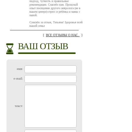
подход, чуткость и правильные
рекомендации. Спасибо вам. Прошлый
опыт посещения другого невролога (не в
вашем центре)-стресс и ребёнка и мамы с
папой.
Спасибо за отзыв, Татьяна! Здоровья всей
вашей семье
[
ВСЕ ОТЗЫВЫ О НАС..
]
ВАШ ОТЗЫВ
имя:
e-mail:
текст: