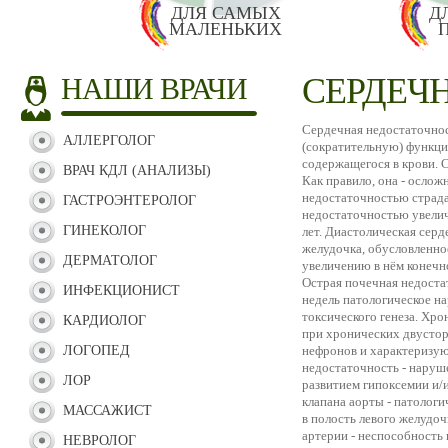
ДЛЯ САМЫХ
Д
МАЛЕНЬКИХ
СЕРДЕЧ
НАШИ ВРАЧИ
Сердечная недостаточнос
АЛЛЕРГОЛОГ
(сократительную) функци
содержащегося в крови. 
ВРАЧ КДЛ (АНАЛИЗЫ)
Как правило, она - осло
недостаточностью страда
ГАСТРОЭНТЕРОЛОГ
недостаточностью увелич
ГИНЕКОЛОГ
лет. Диастолическая серд
желудочка, обусловленно
ДЕРМАТОЛОГ
увеличению в нём конечн
Острая почечная недостат
ИНФЕКЦИОНИСТ
недель патологическое н
токсического генеза. Хр
КАРДИОЛОГ
при хронических двустор
ЛОГОПЕД
нефронов и характеризу
недостаточность - нару
ЛОР
развитием гипоксемии и/
клапана аорты - патолог
МАССАЖИСТ
в полость левого желудо
артерии - неспособность
НЕВРОЛОГ