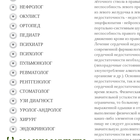
лёгочного ствола в правы
неспособность левого пр
НЕФРОЛОГ
из левого желудочка в ле
ОКУЛИСТ
недостаточность - недос
энцефалопатия - нейроп
ОРТОПЕД
портально-системным шун
неспособность правого п
ПЕДИАТР
движению крови из право
Лечение сердечной недос
ПСИХИАТР
современной фармакологи
ПСИХОЛОГ
сердечной недостаточнос
недостаточности необхо
ПУЛЬМОНОЛОГ
(лихорадочные состояния
злоупотребление алкогол
РЕВМАТОЛОГ
организме и др.). Основн
недостаточности, так и 
РЕНТГЕНОЛОГ
сердечной недостаточнос
СТОМАТОЛОГ
время лежать. Физическая
значительной усталости 
УЗИ ДИАГНОСТ
ограничена, то больному 
выраженной одышки и оте
УРОЛОГ-АНДРОЛОГ
выполнение физической 
каких-либо элементов со
ХИРУРГ
пищу не следует досалива
ЭНДОКРИНОЛОГ
значительную дополнител
недостаточности вес може
задержки жидкости в орг