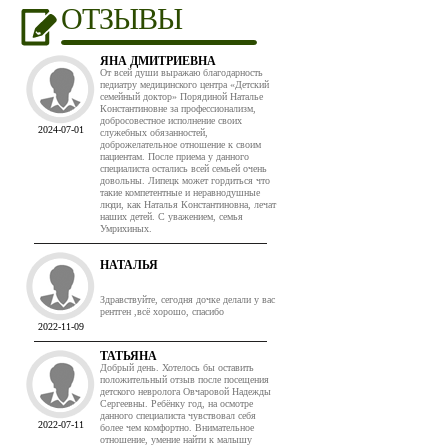
ОТЗЫВЫ
ЯНА ДМИТРИЕВНА
От всей души выражаю благодарность
педиатру медицинского центра «Детский
семейный доктор» Порядиной Наталье
Константиновне за профессионализм,
добросовестное исполнение своих
2024-07-01
служебных обязанностей,
доброжелательное отношение к своим
пациентам. После приема у данного
специалиста остались всей семьей очень
довольны. Липецк может гордиться что
такие компетентные и неравнодушные
люди, как Наталья Константиновна, лечат
наших детей. С уважением, семья
Умрихиных.
НАТАЛЬЯ
Здравствуйте, сегодня дочке делали у вас
рентген ,всё хорошо, спасибо
2022-11-09
ТАТЬЯНА
Добрый день. Хотелось бы оставить
положительный отзыв после посещения
детского невролога Овчаровой Надежды
Сергеевны. Ребёнку год, на осмотре
данного специалиста чувствовал себя
2022-07-11
более чем комфортно. Внимательное
отношение, умение найти к малышу