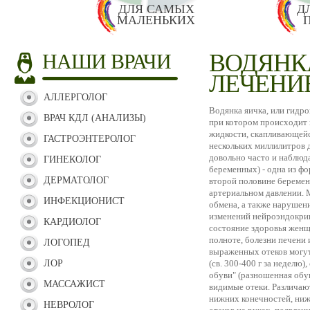
ДЛЯ САМЫХ
Д
МАЛЕНЬКИХ
ВОДЯНК
НАШИ ВРАЧИ
ЛЕЧЕНИ
АЛЛЕРГОЛОГ
Водянка яичка, или гидроце
ВРАЧ КДЛ (АНАЛИЗЫ)
при котором происходит 
жидкости, скапливающейс
ГАСТРОЭНТЕРОЛОГ
нескольких миллилитров д
довольно часто и наблюда
ГИНЕКОЛОГ
беременных) - одна из ф
ДЕРМАТОЛОГ
второй половине беремен
артериальном давлении. 
ИНФЕКЦИОНИСТ
обмена, а также нарушен
изменений нейроэндокрин
КАРДИОЛОГ
состояние здоровья женщ
полноте, болезни печени 
ЛОГОПЕД
выраженных отеков могут
ЛОР
(св. 300-400 г за неделю
обуви" (разношенная обу
МАССАЖИСТ
видимые отеки. Различают 
нижних конечностей, нижн
НЕВРОЛОГ