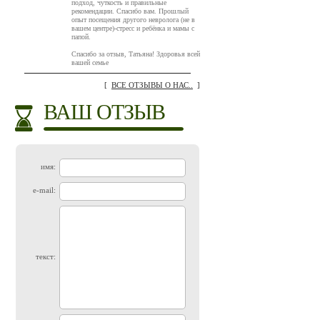
подход, чуткость и правильные
рекомендации. Спасибо вам. Прошлый
опыт посещения другого невролога (не в
вашем центре)-стресс и ребёнка и мамы с
папой.
Спасибо за отзыв, Татьяна! Здоровья всей
вашей семье
[
ВСЕ ОТЗЫВЫ О НАС..
]
ВАШ ОТЗЫВ
имя:
e-mail:
текст: