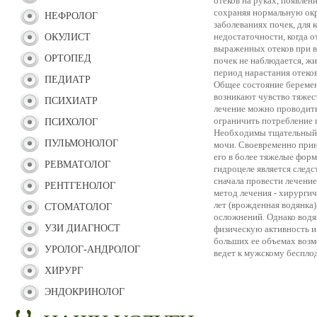
отеков на руках, появлен
сохраняя нормальную окр
НЕФРОЛОГ
заболеваниях почек, для 
недостаточности, когда о
ОКУЛИСТ
выраженных отеков при в
ОРТОПЕД
почек не наблюдается, ж
период нарастания отеко
ПЕДИАТР
Общее состояние беремен
возникают чувство тяжес
ПСИХИАТР
лечение можно проводить
ограничить потребление по
ПСИХОЛОГ
Необходимы тщательный к
ПУЛЬМОНОЛОГ
мочи. Своевременно прин
его в более тяжелые форм
РЕВМАТОЛОГ
гидроцеле является следс
сначала провести лечени
РЕНТГЕНОЛОГ
метод лечения - хирургич
лет (врожденная водянка
СТОМАТОЛОГ
осложнений. Однако водя
УЗИ ДИАГНОСТ
физическую активность и
больших ее объемах возм
УРОЛОГ-АНДРОЛОГ
ведет к мужскому беспло
ХИРУРГ
ЭНДОКРИНОЛОГ