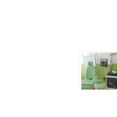
г.Липецк, ул. Неделина, д.20
т.
(4742) 50-30-03
,
50-35-03
e-mail: babydoctor48@mail.ru
Продвижение сайта